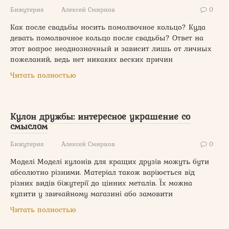
Бижутерия
Алексей Смирнов
0
Как после свадьбы носить помолвочное кольцо? Куда
девать помолвочное кольцо после свадьбы? Ответ на
этот вопрос неоднозначный и зависит лишь от личных
пожеланий, ведь нет никаких веских причин
Читать полностью
Кулон дружбы: интересное украшение со
смыслом
Бижутерия
Алексей Смирнов
0
Моделі Моделі кулонів для кращих друзів можуть бути
абсолютно різними. Матеріал також варіюється від
різних видів біжутерії до цінних металів. Їх можна
купити у звичайному магазині або замовити
Читать полностью