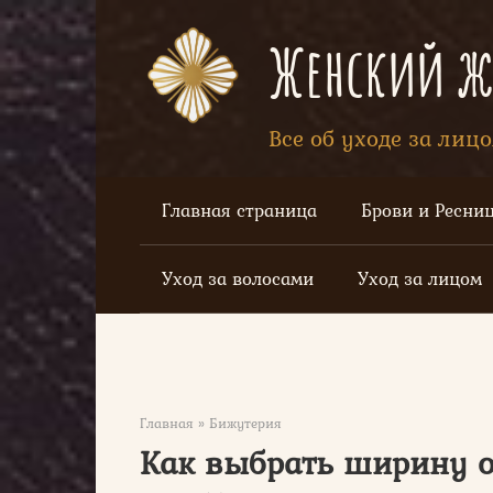
Перейти
к
Женский жу
контенту
Все об уходе за лиц
Главная страница
Брови и Ресни
Уход за волосами
Уход за лицом
Главная
»
Бижутерия
Как выбрать ширину о