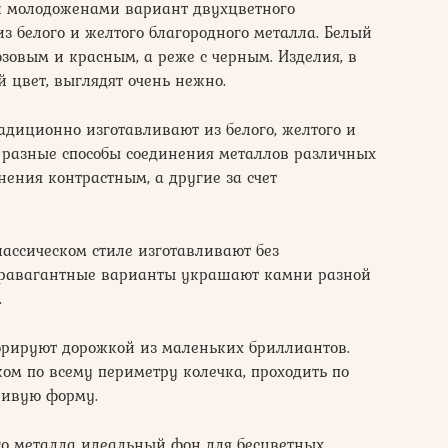
 молодоженами вариант двухцветного
з белого и желтого благородного металла. Белый
зовым и красным, а реже с черным. Изделия, в
 цвет, выглядят очень нежно.
диционно изготавливают из белого, желтого и
т разные способы соединения металлов различных
нения контрастным, а другие за счет
ассическом стиле изготавливают без
стравагантные варианты украшают камни разной
.
орируют дорожкой из маленьких бриллиантов.
м по всему периметру колечка, проходить по
ливую форму.
го металла идеальный фон для бесцветных