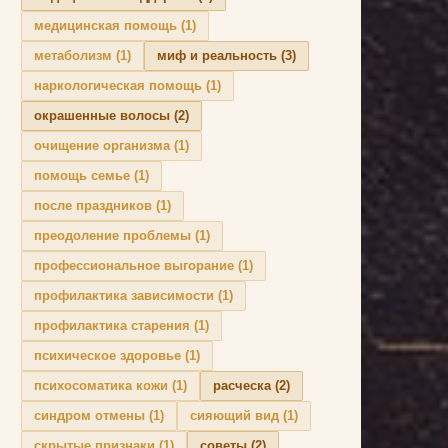
медицинская помощь
(1)
метаболизм
(1)
миф и реальность
(3)
наркологическая помощь
(1)
окрашенные волосы
(2)
очищение организма
(1)
помощь семье
(1)
после праздников
(1)
преодоление проблемы
(1)
профессиональное выгорание
(1)
профилактика зависимости
(1)
профилактика старения
(1)
психическое здоровье
(1)
психосоматика кожи
(1)
расческа
(2)
синдром отмены
(1)
сияющий вид
(1)
скрытые признаки
(1)
советы
(2)