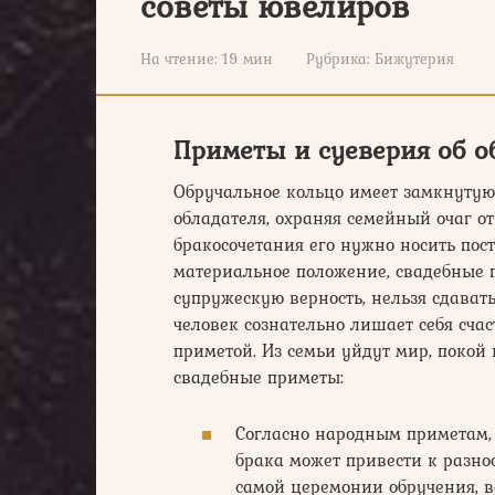
советы ювелиров
На чтение:
19 мин
Рубрика:
Бижутерия
Приметы и суеверия об 
Обручальное кольцо имеет замкнутую
обладателя, охраняя семейный очаг от
бракосочетания его нужно носить пос
материальное положение, свадебные
супружескую верность, нельзя сдавать
человек сознательно лишает себя счаст
приметой. Из семьи уйдут мир, покой 
свадебные приметы:
Согласно народным приметам, 
брака может привести к разн
самой церемонии обручения, в