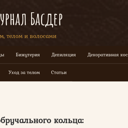
рнал Басдер
ом, телом и волосами
цы
Бижутерия
Депиляция
Декоративная ко
Уход за телом
Статьи
бручального кольца: