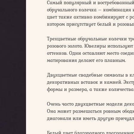
Самый популярный и востребованный
обручального колечка – комбинация и
цвет также активно комбинируют с ро
котором присутствует белый и розовый
Трехцветные обручальные колечки тра
розового золота. Ювелиры использую
оттенков. Одни оставляют место соеди
матирования делают его плавным.
Двухцветные свадебные символы в кл
декоративных вставок и камней. Эк
формы и размера, а также количества
Очень часто двухцветные модели дек
Она может размешаться ровным ободко
диагонали или иметь другую причуд
Белый цвет благородного драгоценно