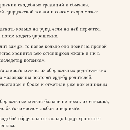
арушении свадебных традиций и обычаев,
ой супружеской жизни и совсем скоро может
евать кольцо на руку, если на ней перчатка,
а потом надеть украшение.
дит замуж, то новое кольцо она носит на правой
жества хранится всю оставшуюся жизнь и ни в
наследству потомкам.
тавливать кольца из обручальных родительских
то молодожены повторят судьбу родителей.
счастливы в браке и отметили уже как минимум
обручальные кольца больше не носят, их снимают,
ло быть символом любви и верности.
свадьбой обручальные кольца будут храниться
репким.