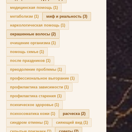
медицинская помощь
(1)
метаболизм
(1)
миф и реальность
(3)
наркологическая помощь
(1)
окрашенные волосы
(2)
очищение организма
(1)
помощь семье
(1)
после праздников
(1)
преодоление проблемы
(1)
профессиональное выгорание
(1)
профилактика зависимости
(1)
профилактика старения
(1)
психическое здоровье
(1)
психосоматика кожи
(1)
расческа
(2)
синдром отмены
(1)
сияющий вид
(1)
скрытые признаки
(1)
советы
(2)