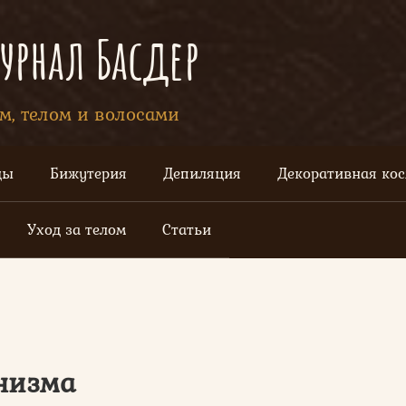
рнал Басдер
ом, телом и волосами
цы
Бижутерия
Депиляция
Декоративная ко
Уход за телом
Статьи
низма