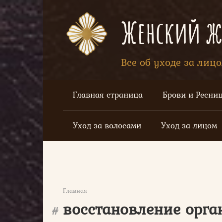
Перейти
к
Женский жу
контенту
Все об уходе за лиц
Главная страница
Брови и Ресни
Уход за волосами
Уход за лицом
Главная
восстановление орга