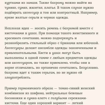
куртками из замши. Также бахрому можно найти на
тунике, сумке, жилетке, платье. В таком случае нужно
подбирать аксессуар в тон или контрастный. Например,
яркие желтые серьги и черная одежда.
Неплохая идея — носить ремень с бахромой вместе с
кисточками в ушах. При помощи такого женственного и
красивого сочетания, можно подчеркнуть и
разнообразить стильный образ с брюками или юбочкой.
Аксессуары делают ансамбли одежды законченными и
привлекательными. Кисти в ушах могут быть
выполнены в одной гамме с любым предметом одежды
или аксессуаром, но также приемлемо, чтобы они в
корне отличались, но органично сочетались. Безусловно,
бахрома идет к таким серьгам, но не нужно ей
злоупотреблять.
Пример гармоничного образа — темно-синий женский
комбинезон из шифона, нейтральные бежевые
босоножки и сумка-клатч с голубыми сережками-
кистями. Еще один хороший вариант — легкий