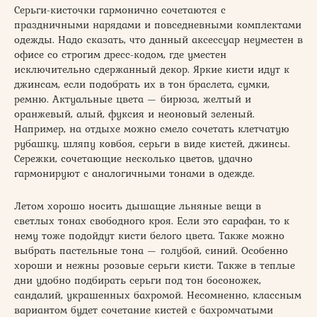
Серьги-кисточки гармонично сочетаются с
праздничными нарядами и повседневными комплектами
одежды. Надо сказать, что данный аксессуар неуместен в
офисе со строгим дресс-кодом, где уместен
исключительно сдержанный декор. Яркие кисти идут к
джинсам, если подобрать их в тон браслета, сумки,
ремню. Актуальные цвета — бирюза, желтый и
оранжевый, алый, фуксия и неоновый зеленый.
Например, на отдыхе можно смело сочетать клетчатую
рубашку, шляпу ковбоя, серьги в виде кистей, джинсы.
Сережки, сочетающие несколько цветов, удачно
гармонируют с аналогичными тонами в одежде.
Летом хорошо носить дышащие льняные вещи в
светлых тонах свободного кроя. Если это сарафан, то к
нему тоже подойдут кисти белого цвета. Также можно
выбрать пастельные тона — голубой, синий. Особенно
хороши и нежны розовые серьги кисти. Также в теплые
дни удобно подбирать серьги под тон босоножек,
сандалий, украшенных бахромой. Несомненно, классным
вариантом будет сочетание кистей с бахромчатыми