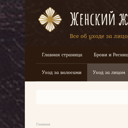
Перейти
к
Женский жу
контенту
Все об уходе за лиц
Главная страница
Брови и Ресни
Уход за волосами
Уход за лицом
Главная