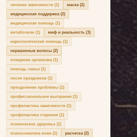
лечение зависимости
(1)
маска
(2)
медицинская поддержка
(2)
медицинская помощь
(1)
метаболизм
(1)
миф и реальность
(3)
наркологическая помощь
(1)
окрашенные волосы
(2)
очищение организма
(1)
помощь семье
(1)
после праздников
(1)
преодоление проблемы
(1)
профессиональное выгорание
(1)
профилактика зависимости
(1)
профилактика старения
(1)
психическое здоровье
(1)
психосоматика кожи
(1)
расческа
(2)