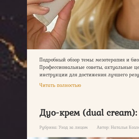
Подробный обзор темы: мезотерапия и би
Профессиональные советы, актуальные це
инструкции для достижения лучшего резу
Читать полностью
Дуо-крем (dual cream)
Рубрика:
Уход за лицом
Автор:
Наталья Козл