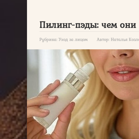
Пилинг-пэды: чем они
Рубрика:
Уход за лицом
Автор:
Наталья Козл