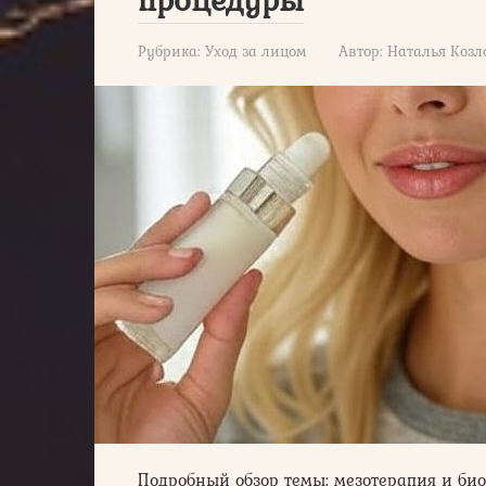
Рубрика:
Уход за лицом
Автор:
Наталья Козл
Подробный обзор темы: мезотерапия и би