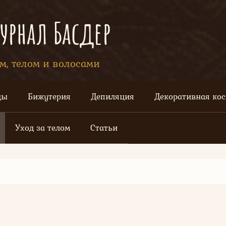
рнал Басдер
ом, телом и волосами
цы
Бижутерия
Депиляция
Декоративная ко
Уход за телом
Статьи