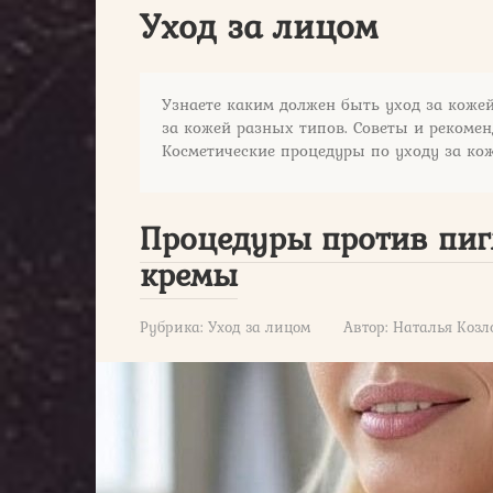
Уход за лицом
Узнаете каким должен быть уход за коже
за кожей разных типов. Советы и рекомен
Косметические процедуры по уходу за ко
Процедуры против пигм
кремы
Рубрика:
Уход за лицом
Автор:
Наталья Козл