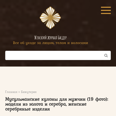
Перейти
к
контенту
Женский журнал Басдер
Все об уходе за лицом, телом и волосами
Поиск:
Главная
»
Бижутерия
Мусульманские кулоны для мужчин (19 фото):
модели из золота и серебра, женские
серебряные изделия