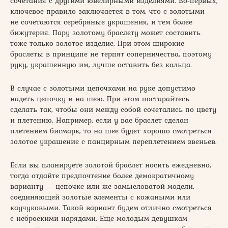
сочетания с другими ювелирными изделиями. Во-первых,
ключевое правило заключается в том, что с золотыми
не сочетаются серебряные украшения, и тем более
бижутерия. Пару золотому браслету может составить
тоже только золотое изделие. При этом широкие
браслеты в принципе не терпят соперничества, поэтому
руку, украшенную им, лучше оставить без кольца.
В случае с золотыми цепочками на руке допустимо
надеть цепочку и на шею. При этом постарайтесь
сделать так, чтобы они между собой сочетались по цвету
и плетению. Например, если у вас браслет сделан
плетением бисмарк, то на шее будет хорошо смотреться
золотое украшение с панцирным переплетением звеньев.
Если вы планируете золотой браслет носить ежедневно,
тогда отдайте предпочтение более демократичному
варианту — цепочке или же замысловатой модели,
соединяющей золотые элементы с кожаными или
каучуковыми. Такой вариант будем отлично смотреться
с неброскими нарядами. Еще молодым девушкам