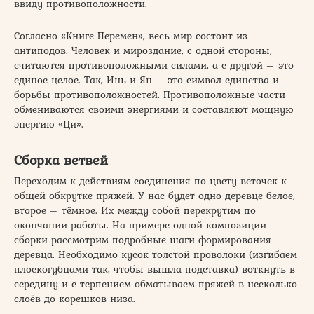
ввиду противоположности.
Согласно «Книге Перемен», весь мир состоит из
антиподов. Человек и мироздание, с одной стороны,
считаются противоположными силами, а с другой – это
единое целое. Так, Инь и Ян – это символ единства и
борьбы противоположностей. Противоположные части
обмениваются своими энергиями и составляют мощную
энергию «Ци».
Сборка ветвей
Переходим к действиям соединения по цвету веточек к
общей обкрутке пряжей. У нас будет одно деревце белое,
второе – тёмное. Их между собой перекрутим по
окончании работы. На примере одной композиции
сборки рассмотрим подробные шаги формирования
деревца. Необходимо кусок толстой проволоки (изгибаем
плоскогубцами так, чтобы вышла подставка) воткнуть в
середину и с терпением обматываем пряжей в несколько
слоёв до корешков низа.