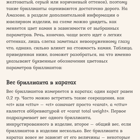
желтоватый, серый или коричневый оттенок), поэтому
такие бриллианты оцениваются достаточно дорого. На
Амазоне, в разделе дополнительной информации о
ювелирном изделии, на схеме можно увидеть, как
меняется цвет камня в зависимости от выбранных
параметров. Речь, конечно, чаще всего идет о легких
оттенках, лишь слегка заметных невооруженному глазу
что, однако, сильно влияет на стоимость камня. Таблица,
приведенная ниже, поможет разобраться, на что именно
указывают буквенные обозначения цветовых
параметров бриллиантов:
Вес бриллианта в каратах
Вес бриллиантов измеряется в каратах; один карат равен
0,2 гр. Часто можно встретить такие сокращения, как
«ct» или «cttw» – «ct» означает просто «carat», а «cttw»
является аббревиатурой от «carat total weight». Первое
подразумевает вес одного бриллианта,
инкрустированного в изделие, второе – общий вес, если
бриллиантов в изделии несколько. Вес бриллианта в
каратах вовсе не зависит от его величины – некоторые