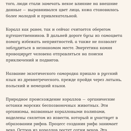
того, люди стали замечать некое влияние на внешние
данные – выравнивался цвет лица, кожа становилась
более молодой и привлекательной.
Коралл как ранее, так и сейчас считается оберегом
путешественников. В дальней дороге бусы из самоцвета
помогу избежать неприятностей, а также не позволят
заблудиться в незнакомом месте. Энергетика камня
провоцирует человека отправляться на поиски
приключений и подвигов.
Название экзотического самородка пришло в русский
язык из древнегреческого, прежде пройдя через латынь,
польский и немецкий языки.
Природное происхождение кораллов – органические
останки морских беспозвоночных животных. Эти
организмы, названные коралловыми полипами,
наделены скелетом из извести, который и участвует в
образовании рифов. Процесс создания рифа занимает
века. Остров из кораллов растет сотни веков. Это