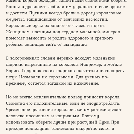
Камень коралл обладает защитными свойствами оберега.
Воины в древности любили им украшать и свое оружие,
и доспехи. Путники всегда брали в дорогу коралловые
амулеты, защищающие от всяческих несчастий.
Коралловые бусы охраняют от сглаза и порчи.
Женщинам, носящим под сердцем малышей, минерал
помогает выносить и родить здорового и крепкого
ребенка, защищая мать от выкидыша.
В захоронениях славян нередко находят маленькие
шарики, вырезанные из кораллов. Например, в могиле
Бориса Годунова таких шариков насчитали пятнадцать
штук. Называли их корольками. Для ученых по-
прежнему остается загадкой их назначение.
Но не всегда исключительно пользу приносит коралл.
Свойства его положительные, если не злоупотреблять.
Чрезмерное увлечение коралловыми амулетами делает
человека пассивным и капризным. Поэтому
использовать обереги лучше при растущей Луне. При
приходе полнолуния талисманы аккуратно моют и