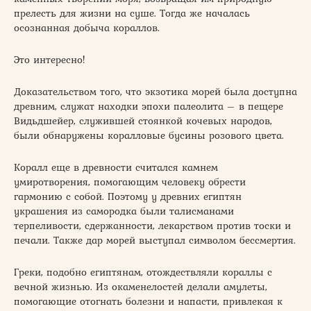
прелесть для жизни на суше. Тогда же началась
осознанная добыча кораллов.
Это интересно!
Доказательством того, что экзотика морей была доступна
древним, служат находки эпохи палеолита – в пещере
Видьдшейер, служившей стоянкой кочевых народов,
были обнаружены коралловые бусины розового цвета.
Коралл еще в древности считался камнем
умиротворения, помогающим человеку обрести
гармонию с собой. Поэтому у древних египтян
украшения из самородка были талисманами
терпеливости, сдержанности, лекарством против тоски и
печали. Также дар морей выступал символом бессмертия.
Греки, подобно египтянам, отождествляли кораллы с
вечной жизнью. Из окаменелостей делали амулеты,
помогающие отогнать болезни и напасти, привлекая к