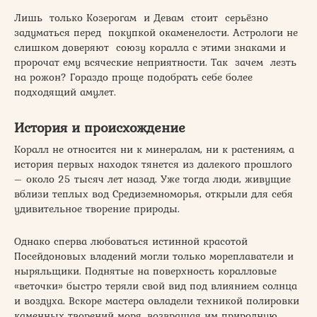
Лишь только Козерогам и Девам стоит серьёзно
задуматься перед покупкой окаменелости. Астрологи не
слишком доверяют союзу коралла с этими знаками и
пророчат ему всяческие неприятности. Так зачем лезть
на рожон? Гораздо проще подобрать себе более
подходящий амулет.
История и происхождение
Коралл не относится ни к минералам, ни к растениям, а
история первых находок тянется из далекого прошлого
– около 25 тысяч лет назад. Уже тогда люди, живущие
вблизи теплых вод Средиземноморья, открыли для себя
удивительное творение природы.
Однако сперва любоваться истинной красотой
Посейдоновых владений могли только мореплаватели и
ныряльщики. Поднятые на поверхность коралловые
«веточки» быстро теряли свой вид под влиянием солнца
и воздуха. Вскоре мастера овладели техникой полировки
каменных творений моря, возвращая им природную