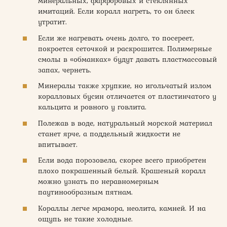
минеральных, фарфоровых и стеклянных
имитаций. Если коралл нагреть, то он блеск
утратит.
Если же нагревать очень долго, то посереет,
покроется сеточкой и раскрошится. Полимерные
смолы в «обманках» будут давать пластмассовый
запах, чернеть.
Минералы также хрупкие, но игольчатый излом
коралловых бусин отличается от пластинчатого у
кальцита и ровного у говлита.
Полежав в воде, натуральный морской материал
станет ярче, а поддельный жидкости не
впитывает.
Если вода порозовела, скорее всего приобретен
плохо покрашенный белый. Крашеный коралл
можно узнать по неравномерным
паутинообразным пятнам.
Кораллы легче мрамора, неолита, камней. И на
ощупь не такие холодные.