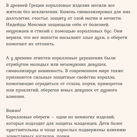
В древней Греции коралловые изделия носили все
жители без исключения. Камень символизировал для них
долголетие, счастье, защиту от злой магии и нечисти.
Индейцы Мексики защищали себя от болезней,
неурожаев и стихий с помощью коралловых бус. Они
верили, что все напасти насылают злые духи, а обереги
помогают их отгонять.
А у древних египтян коралловые украшения были
атрибутом молодых или незамужних девушек,
символизируя невинность. В современном мире также
признаются сильные защитные свойства коралла,
помогающие оградиться от сглаза, порчи, приворотов
или проклятий, оберегая юных девушек от дурного
влияния.
Важно!
Коралловые обереги – одни из немногих изделий,
которые подходят для защиты младенцев. Дети более
чувствительны и чаще взрослых подвержены влиянию
завистливых взглядов, порчи