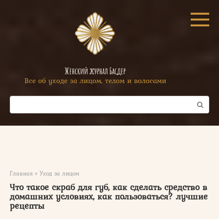
Перейти
к
контенту
Женский журнал Басдер
Все об уходе за лицом, телом и волосами
Поиск:
Главная
»
Уход за лицом
Что такое скраб для губ, как сделать средство в
домашних условиях, как пользоваться? лучшие
рецепты