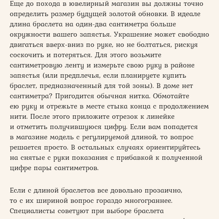
Еще до похода в ювелирный магазин вы должны точно
определить размер будущей золотой обновки. В идеале
длина браслета на один-два сантиметра больше
окружности вашего запястья. Украшение может свободно
двигаться вверх-вниз по руке, но не болтаться, рискуя
соскочить и потеряться. Для этого возьмите
сантиметровую ленту и измерьте свою руку в районе
запястья (или предплечья, если планируете купить
браслет, предназначенный для той зоны). В доме нет
сантиметра? Пригодится обычная нитка. Обмотайте
ею руку и отрежьте в месте стыка конца с продолжением
нити. После этого приложите отрезок к линейке
и отметить получившуюся цифру. Если вам попадется
в магазине модель с регулируемой длиной, то вопрос
решается просто. В остальных случаях ориентируйтесь
на снятые с руки показания с прибавкой к полученной
цифре пары сантиметров.
Если с длиной браслетов все довольно прозаично,
то с их шириной вопрос гораздо многограннее.
Специалисты советуют при выборе браслета