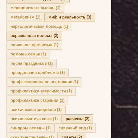
медицинская помощь
(1)
метаболизм
(1)
миф и реальность
(3)
наркологическая помощь
(1)
окрашенные волосы
(2)
очищение организма
(1)
помощь семье
(1)
после праздников
(1)
преодоление проблемы
(1)
профессиональное выгорание
(1)
профилактика зависимости
(1)
профилактика старения
(1)
психическое здоровье
(1)
психосоматика кожи
(1)
расческа
(2)
синдром отмены
(1)
сияющий вид
(1)
скрытые признаки
(1)
советы
(2)