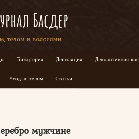
рнал Басдер
ом, телом и волосами
цы
Бижутерия
Депиляция
Декоративная ко
Уход за телом
Статьи
серебро мужчине