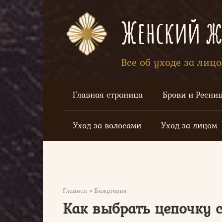
Перейти
к
Женский жу
контенту
Все об уходе за лиц
Главная страница
Брови и Ресни
Уход за волосами
Уход за лицом
Главная
»
Бижутерия
Как выбрать цепочку 