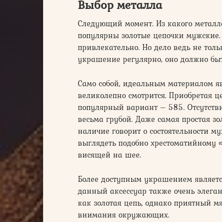
Выбор металла
Следующий момент. Из какого металл
популярны золотые цепочки мужские. 
привлекательно. Но дело ведь не толь
украшение регулярно, оно должно быт
Само собой, идеальным материалом явл
великолепно смотрится. Приобретая це
популярный вариант – 585. Отсутстви
весьма грубой. Даже самая простая зо
наличие говорит о состоятельности м
выглядеть подобно хрестоматийному 
висящей на шее.
Более доступным украшением является
данный аксессуар также очень элегантн
как золотая цепь, однако приятный м
внимания окружающих.