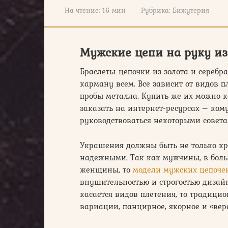
На чтение:
16 мин
Рубрика:
Бижутерия
Мужские цепи на руку и
Браслеты-цепочки из золота и серебр
карману всем. Все зависит от видов п
пробы металла. Купить же их можно к
заказать на интернет-ресурсах – ком
руководствоваться некоторыми совета
Украшения должны быть не только к
надежными. Так как мужчины, в боль
женщины, то
модели мужских цепочек
внушительностью и строгостью дизай
касается видов плетения, то традици
вариации, панцирное, якорное и «вер