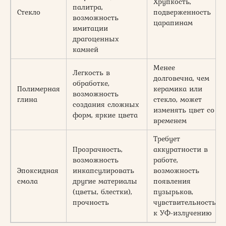
Хрупкость,
палитра,
Стекло
подверженность
возможность
царапинам
имитации
драгоценных
камней
Менее
Легкость в
долговечна, чем
обработке,
Полимерная
керамика или
возможность
глина
стекло, может
создания сложных
изменять цвет со
форм, яркие цвета
временем
Требует
Прозрачность,
аккуратности в
возможность
работе,
Эпоксидная
инкапсулировать
возможность
смола
другие материалы
появления
(цветы, блестки),
пузырьков,
прочность
чувствительность
к УФ-излучению