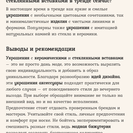
стеклянными
вставками
в тренде сейчас?
В настоящее время в тренде как яркие и смелые
украшения
с необычными цветовыми сочетаниями, так
и минималистичные
изделия
с чистыми линиями и
формами. Популярны также
украшения
с имитацией
натуральных камней из стекла и керамики.
Выводы и рекомендации
Украшения
с
керамическими
и
стеклянными
вставками
– это не просто дань моде, это возможность выразить
свою индивидуальность и добавить в образ
уникальности. Благодаря разнообразию
идей дизайна
,
эти
украшения аксессуары
подходят практически для
любого случая – от повседневного стиля до вечернего
выхода. При выборе обращайте внимание не только на
внешний вид, но и на качество исполнения.
Предпочтение стоит отдавать проверенным брендам и
мастерам. Учитывайте свой стиль, личные предпочтения
и комфорт при носке. Не бойтесь экспериментировать и
смешивать разные стили, ведь
модная бижутерия
позволяет создавать безграничное количество