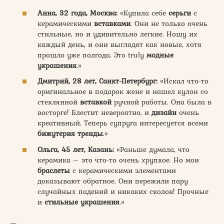
Анна, 32 года, Москва:
«Купила себе
серьги
с
керамическими
вставками
. Они не только очень
стильные, но и удивительно легкие. Ношу их
каждый день, и они выглядят как новые, хотя
прошло уже полгода. Это truly
модные
украшения
.»
Дмитрий, 28 лет, Санкт-Петербург:
«Искал что-то
оригинальное в подарок жене и нашел кулон со
стеклянной
вставкой
ручной работы. Она была в
восторге! Блестит невероятно, и
дизайн
очень
креативный. Теперь супруга интересуется всеми
бижутерия тренды
.»
Ольга, 45 лет, Казань:
«Раньше думала, что
керамика – это что-то очень хрупкое. Но мои
браслеты
с керамическими элементами
доказывают обратное. Они пережили пару
случайных падений и никаких сколов! Прочные
и
стильные украшения
.»