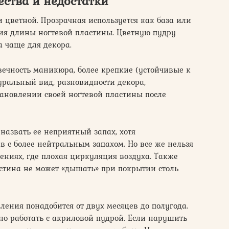
ства и недостатки
 цветной. Прозрачная используется как база или
ия длины ногтевой пластины. Цветную пудру
 чаще для декора.
овечность маникюра, более крепкие (устойчивые к
уральный вид, разновидности декора,
становлении своей ногтевой пластины после
азвать ее неприятный запах, хотя
в с более нейтральным запахом. Но все же нельзя
ениях, где плохая циркуляция воздуха. Также
ластина не может «дышать» при покрытии столь
вления понадобится от двух месяцев до полугода.
но работать с акриловой пудрой. Если нарушить