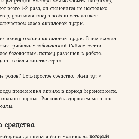
 и репутации мастера можно забыть. Например,
 всего 1-2 раза, он становится не настолько
астер, учитывая такую особенность должен
оличеством слоев акриловой пудры.
по поводу состава акриловой пудры. В нее входил
тия грибковых заболеваний. Сейчас состав
лее безопасным, потому разрешен в работе.
ены в большинстве стран.
е родов? Есть простое средство… Жми тут >
оводу применения акрила в период беременности,
довольно спорные. Рисковать здоровьем малыша
 мамы.
о средства
материал для нейл арта и маникюра,
который