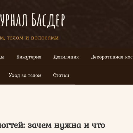
рнал Басдер
ом, телом и волосами
цы
Бижутерия
Депиляция
Декоративная ко
Уход за телом
Статьи
огтей: зачем нужна и что