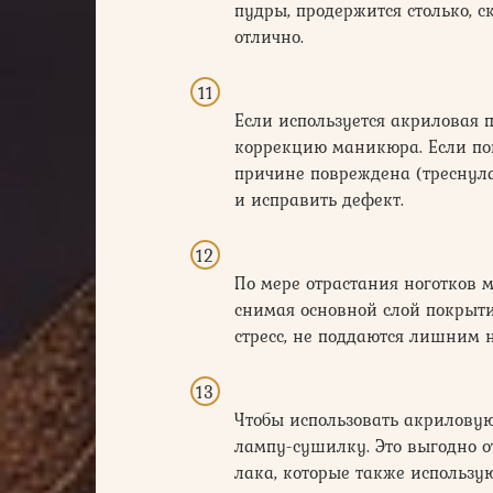
пудры, продержится столько, с
отлично.
Если используется акриловая 
коррекцию маникюра. Если пов
причине повреждена (треснула
и исправить дефект.
По мере отрастания ноготков 
снимая основной слой покрыт
стресс, не поддаются лишним 
Чтобы использовать акриловую
лампу-сушилку. Это выгодно о
лака, которые также использу