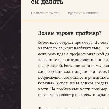
ей делать
На чтение:
26 мин
Рубрика:
Маникюр
Зачем нужен праймер?
Затем идет очередь праймера. По секре
некоторых случаях необязательно — н
если речь идет о профессиональной д
дополнительно высушивает ногти и д
шероховатой. Есть еще одна немалов
микроорганизмы, живущие на ногте. 
потрясающая возможность размножать
болезней. Используйте данное средств
ногти. На проблемные ногти праймер 
провести обработку по краям и вдоль