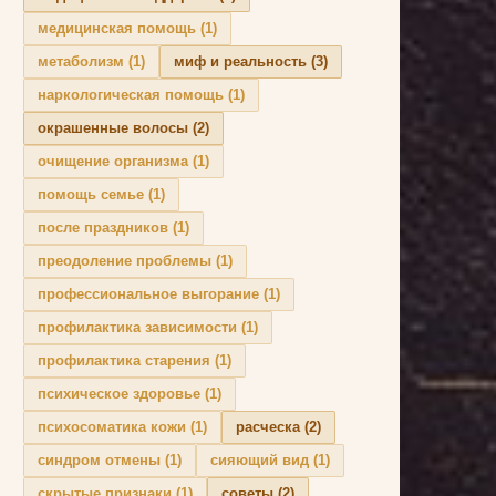
медицинская помощь
(1)
метаболизм
(1)
миф и реальность
(3)
наркологическая помощь
(1)
окрашенные волосы
(2)
очищение организма
(1)
помощь семье
(1)
после праздников
(1)
преодоление проблемы
(1)
профессиональное выгорание
(1)
профилактика зависимости
(1)
профилактика старения
(1)
психическое здоровье
(1)
психосоматика кожи
(1)
расческа
(2)
синдром отмены
(1)
сияющий вид
(1)
скрытые признаки
(1)
советы
(2)