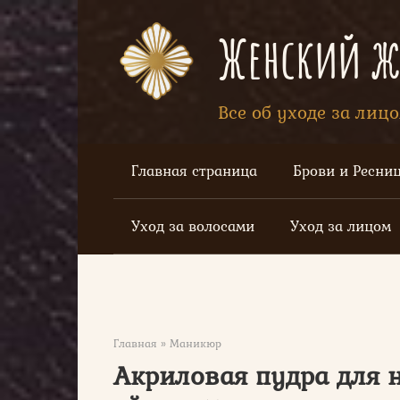
Перейти
к
Женский жу
контенту
Все об уходе за лиц
Главная страница
Брови и Ресни
Уход за волосами
Уход за лицом
Главная
»
Маникюр
Акриловая пудра для н