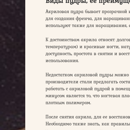
Виды пудры, ее преимуще
Акриловая пудра бывает прозрачной и
для создания френча, для наращиван
используют также для наращивания, а
К достоинствам акрила относят: долг
температурам) и красивые ногти, нат
доступность, простота в снятии и вос
использования.
Недостатком акриловой пудры можно н
производители стали предлагать соста
работать с акриловой пудрой в помещ
минусом является то, что ногтевая п
плотным полимером.
После снятия акрила, для ее восстано
Необходимо также знать, как правиль