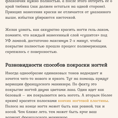
флакончик нужно полностью, а после этого обтереть ее о
край тюбика (лак должен остаться на одной стороне).
Принцип нанесения краски не отличается от указанного
выше, избытки убираются кисточкой.
Желая узнать, как аккуратно красить ногти гель-лаком,
помните, что каждый нанесенный слой «сушится» под
УФ лампой, достаточно максимум 2-х минут, чтобы
покрытие полностью прошло процесс полимеризации,
скрепилось с поверхностью.
Разновидности способов покраски ногтей
Иногда однообразие одинаковых тонов надоедает и
хочется чего-то нового и яркого. Тут на помощь придут
вариации французского маникюра. По факту это
покрытие ногтей двумя цветами лака. Один идет как
базовый – им покрывается весь ноготь. А вторым (более
ярким) красится полосками
кончик ногтевой пластины
.
Полоса на конце ногтя может быть как ровной, так и
косой. Чем ближе лето, тем может быть ярче ваш
вариант французского маникюра.