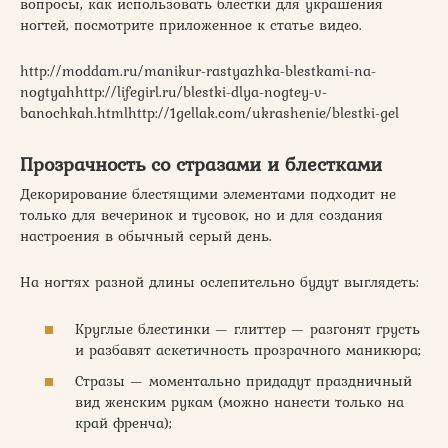
вопросы, как использовать блестки для украшения
ногтей, посмотрите приложенное к статье видео.
http://moddam.ru/manikur-rastyazhka-blestkami-na-
nogtyahhttp://lifegirl.ru/blestki-dlya-nogtey-v-
banochkah.htmlhttp://1gellak.com/ukrashenie/blestki-gel
Прозрачность со стразами и блестками
Декорирование блестящими элементами подходит не
только для вечеринок и тусовок, но и для создания
настроения в обычный серый день.
На ногтях разной длины ослепительно будут выглядеть:
Круглые блестинки — глиттер — разгонят грусть
и разбавят аскетичность прозрачного маникюра;
Стразы — моментально придадут праздничный
вид женским рукам (можно нанести только на
край френча);