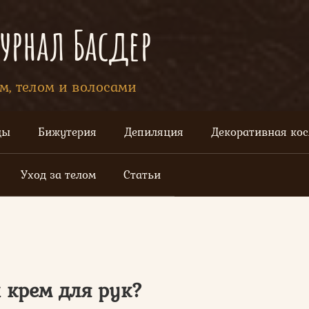
рнал Басдер
ом, телом и волосами
цы
Бижутерия
Депиляция
Декоративная ко
Уход за телом
Статьи
 крем для рук?