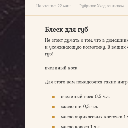
На чтение:
22 мин
Рубрика:
Уход за лицом
Блеск для губ
Не стоит думать о том, что в домашни
и ухаживающую косметику. В ваших с
губ!
пчелиный воск
Для этого вам понадобятся такие инг
пчелиный воск 0,5 ч.л.
масло ши 0,5 ч.л.
масло абрикосовых косточек 1 ч
масло кокоса 1 ч.л.