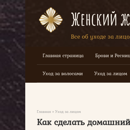
Перейти
к
Женский жу
контенту
Все об уходе за лиц
Главная страница
Брови и Ресни
Уход за волосами
Уход за лицом
Главная
»
Уход за лицом
Как сделать домашний