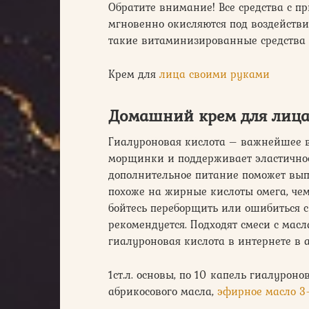
Обратите внимание! Все средства с 
мгновенно окисляются под воздействи
такие витаминизированные средства
Крем для
лица своими руками
Домашний крем для лица
Гиалуроновая кислота – важнейшее в
морщинки и поддерживает эластичност
дополнительное питание поможет вып
похоже на жирные кислоты омега, чем
бойтесь переборщить или ошибиться с 
рекомендуется. Подходят смеси с мас
гиалуроновая кислота в интернете в а
1ст.л. основы, по 10 капель гиалуроно
абрикосового масла,
эфирное масло 3