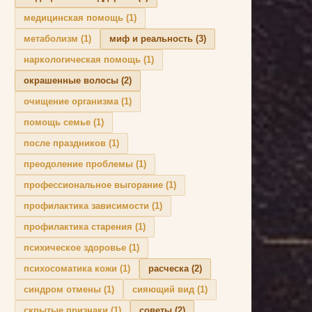
медицинская помощь
(1)
метаболизм
(1)
миф и реальность
(3)
наркологическая помощь
(1)
окрашенные волосы
(2)
очищение организма
(1)
помощь семье
(1)
после праздников
(1)
преодоление проблемы
(1)
профессиональное выгорание
(1)
профилактика зависимости
(1)
профилактика старения
(1)
психическое здоровье
(1)
психосоматика кожи
(1)
расческа
(2)
синдром отмены
(1)
сияющий вид
(1)
скрытые признаки
(1)
советы
(2)