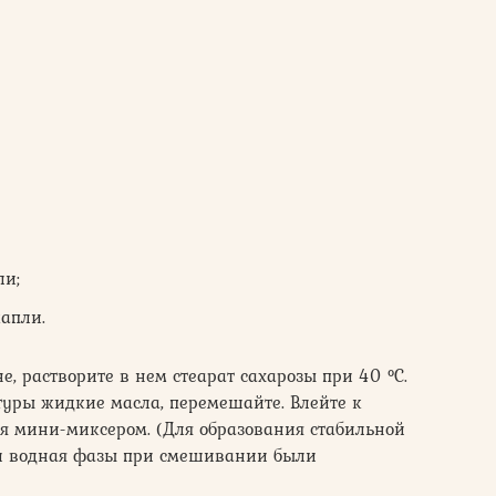
ли;
апли.
е, растворите в нем стеарат сахарозы при 40 °С.
туры жидкие масла, перемешайте. Влейте к
ая мини-миксером. (Для образования стабильной
 и водная фазы при смешивании были