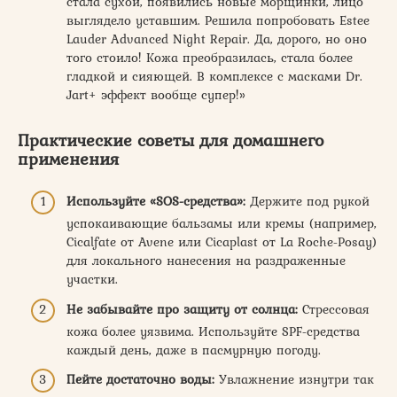
стала сухой, появились новые морщинки, лицо
выглядело уставшим. Решила попробовать Estee
Lauder Advanced Night Repair. Да, дорого, но оно
того стоило! Кожа преобразилась, стала более
гладкой и сияющей. В комплексе с масками Dr.
Jart+ эффект вообще супер!»
Практические советы для домашнего
применения
Используйте «SOS-средства»:
Держите под рукой
успокаивающие бальзамы или кремы (например,
Cicalfate от Avene или Cicaplast от La Roche-Posay)
для локального нанесения на раздраженные
участки.
Не забывайте про защиту от солнца:
Стрессовая
кожа более уязвима. Используйте SPF-средства
каждый день, даже в пасмурную погоду.
Пейте достаточно воды:
Увлажнение изнутри так