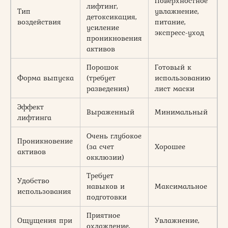
Поверхностное
О
лифтинг,
Тип
увлажнение,
м
детоксикация,
воздействия
питание,
с
усиление
экспресс-уход
в
проникновения
активов
Порошок
Готовый к
Форма выпуска
(требует
использованию
П
разведения)
лист маски
Эффект
Выраженный
Минимальный
Н
лифтинга
Очень глубокое
Проникновение
(за счет
Хорошее
С
активов
окклюзии)
Требует
Удобство
навыков и
Максимальное
С
использования
подготовки
Приятное
Ощущения при
Увлажнение,
С
охлаждение,