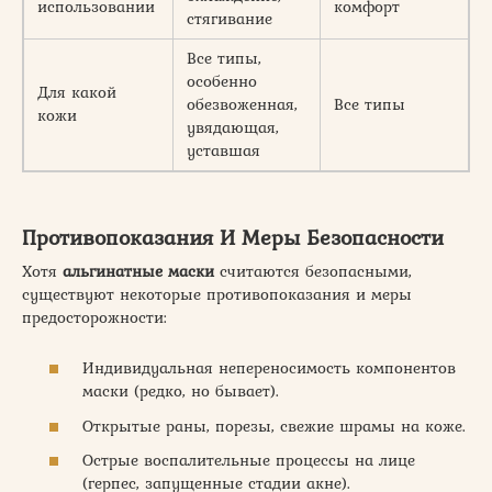
использовании
комфорт
в
стягивание
Все типы,
особенно
Ж
Для какой
обезвоженная,
Все типы
к
кожи
увядающая,
п
уставшая
Противопоказания И Меры Безопасности
Хотя
альгинатные маски
считаются безопасными,
существуют некоторые противопоказания и меры
предосторожности:
Индивидуальная непереносимость компонентов
маски (редко, но бывает).
Открытые раны, порезы, свежие шрамы на коже.
Острые воспалительные процессы на лице
(герпес, запущенные стадии акне).