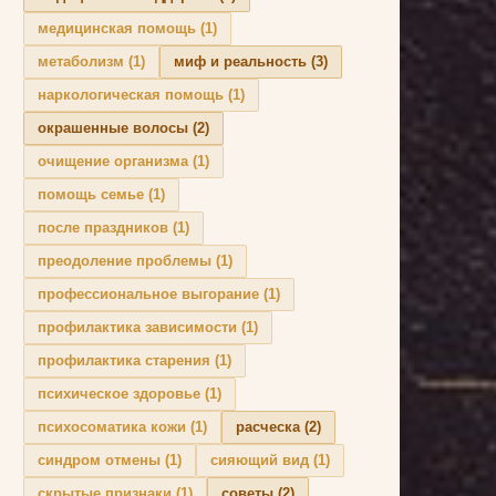
медицинская помощь
(1)
метаболизм
(1)
миф и реальность
(3)
наркологическая помощь
(1)
окрашенные волосы
(2)
очищение организма
(1)
помощь семье
(1)
после праздников
(1)
преодоление проблемы
(1)
профессиональное выгорание
(1)
профилактика зависимости
(1)
профилактика старения
(1)
психическое здоровье
(1)
психосоматика кожи
(1)
расческа
(2)
синдром отмены
(1)
сияющий вид
(1)
скрытые признаки
(1)
советы
(2)