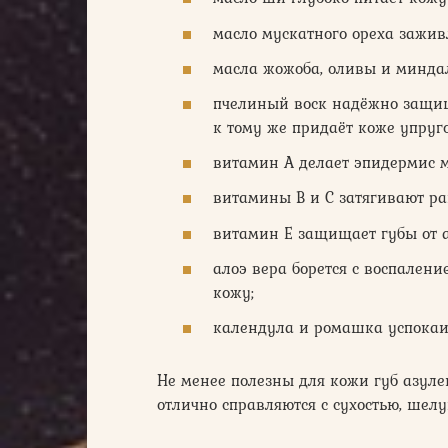
масло мускатного ореха зажив
масла жожоба, оливы и минда
пчелиный воск надёжно защища
к тому же придаёт коже упруго
витамин А делает эпидермис 
витамины В и С затягивают р
витамин Е защищает губы от 
алоэ вера борется с воспален
кожу;
календула и ромашка успока
Не менее полезны для кожи губ азуле
отлично справляются с сухостью, ше