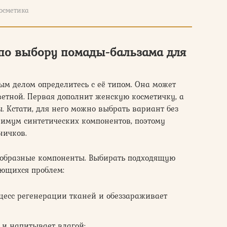
осметика
 по выбору помады-бальзама для
м делом определитесь с её типом. Она может
ветной. Первая дополнит женскую косметичку, а
. Кстати, для него можно выбрать вариант без
нимум синтетических компонентов, поэтому
ничков.
нообразные компоненты. Выбирать подходящую
ющихся проблем:
оцесс регенерации тканей и обеззараживает
 и напитывает влагой;