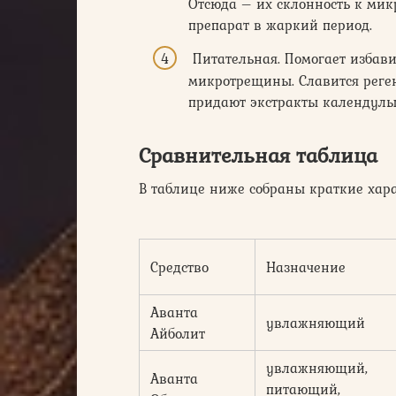
Отсюда – их склонность к ми
препарат в жаркий период.
Питательная. Помогает избави
микротрещины. Славится реге
придают экстракты календулы 
Сравнительная таблица
В таблице ниже собраны краткие хар
Средство
Назначение
Аванта
увлажняющий
Айболит
увлажняющий,
Аванта
питающий,