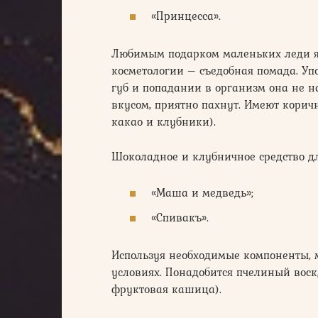
«Принцесса».
Любимым подарком маленьких леди я
косметологии – съедобная помада. Уп
губ и попадании в организм она не н
вкусом, приятно пахнут. Имеют корич
какао и клубники).
Шоколадное и клубничное средство д
«Маша и медведь»;
«Спивакъ».
Используя необходимые компоненты, 
условиях. Понадобится пчелиный воск
фруктовая кашица).