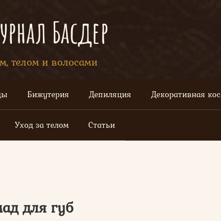
рнал Басдер
ом, телом и волосами
цы
Бижутерия
Депиляция
Декоративная ко
Уход за телом
Статьи
ад для губ