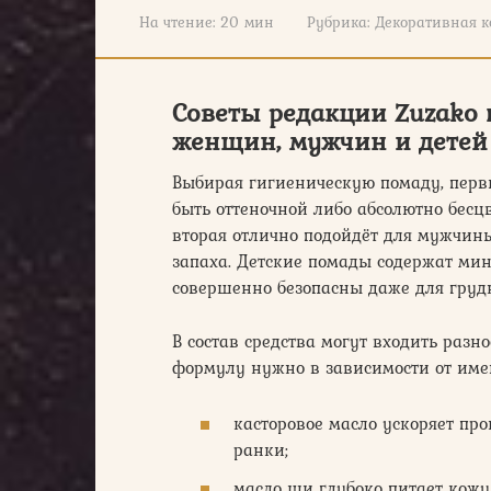
На чтение:
20 мин
Рубрика:
Декоративная к
Советы редакции Zuzako
женщин, мужчин и детей
Выбирая гигиеническую помаду, первы
быть оттеночной либо абсолютно бесц
вторая отлично подойдёт для мужчины
запаха. Детские помады содержат ми
совершенно безопасны даже для груд
В состав средства могут входить раз
формулу нужно в зависимости от име
касторовое масло ускоряет пр
ранки;
масло ши глубоко питает кожу