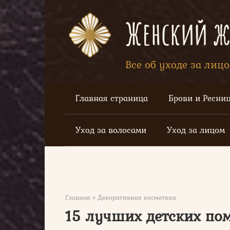
Перейти
к
Женский жу
контенту
Все об уходе за лиц
Главная страница
Брови и Ресни
Уход за волосами
Уход за лицом
Главная
»
Декоративная косметика
15 лучших детских пом