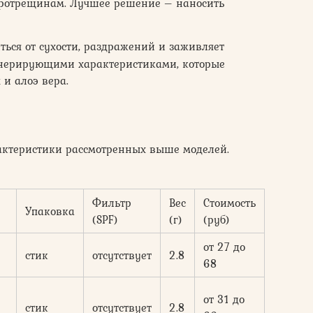
кротрещинам. Лучшее решение – наносить
ться от сухости, раздражений и заживляет
нерирующими характеристиками, которые
и алоэ вера.
актеристики рассмотренных выше моделей.
Фильтр
Вес
Стоимость
Упаковка
(SPF)
(г)
(руб)
от 27 до
стик
отсутствует
2.8
68
от 31 до
стик
отсутствует
2.8