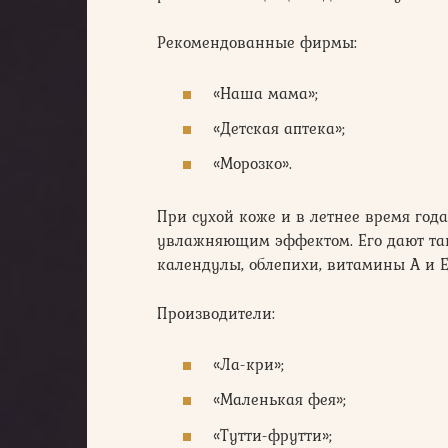
Рекомендованные фирмы:
«Наша мама»;
«Детская аптека»;
«Морозко».
При сухой коже и в летнее время год
увлажняющим эффектом. Его дают та
календулы, облепихи, витамины А и Е
Производители:
«Ла-кри»;
«Маленькая фея»;
«Тутти-фрутти»;