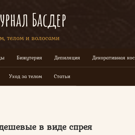
рнал Басдер
ом, телом и волосами
цы
Бижутерия
Депиляция
Декоративная ко
Уход за телом
Статьи
дешевые в виде спрея