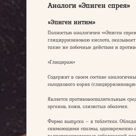
Аналоги «Эпиген спрея»
«Эпиген интим»
Полностью аналогичен ««Эпиген спре
глицирризиноваю кислота, оказывает
такие же побочные действия и против
«Глицирам»
Содержит в своем составе аналогичн
солодкового корня (глицирризиновую
Является противовоспалительным сре
органов, кожи, слизистых оболочек.
Форма выпуска – в таблетках. Облад
снимающими спазмы, одновременно а
вышеперечисленных заболеваний назн