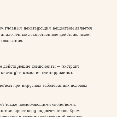
ю», главным действующим веществом является
 аналогичные лекарственные действия, имеет
опоказания.
ые действующие компоненты — экстракт
 кислоту) и аммония глицирризинат.
дством при вирусных заболеваниях половых
ает также послабляющими свойствами,
ктивизирует кору надпочечников. Кроме
ачается в лечении заболеваний органов