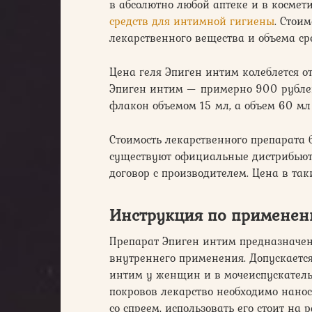
в абсолютно любой аптеке и в косме
средств для интимной гигиены
. Стои
лекарственного вещества и объема ср
Цена геля Эпиген интим колеблется о
Эпиген интим — примерно 900 рублей
флакон объемом 15 мл, а объем 60 мл
Стоимость лекарственного препарата б
существуют официальные дистрибью
договор с производителем. Цена в так
Инструкция по применен
Препарат Эпиген интим предназначен 
внутреннего применения. Допускаетс
интим у женщин и в мочеиспускател
покровов лекарство необходимо нанос
со спреем, использовать его стоит на 