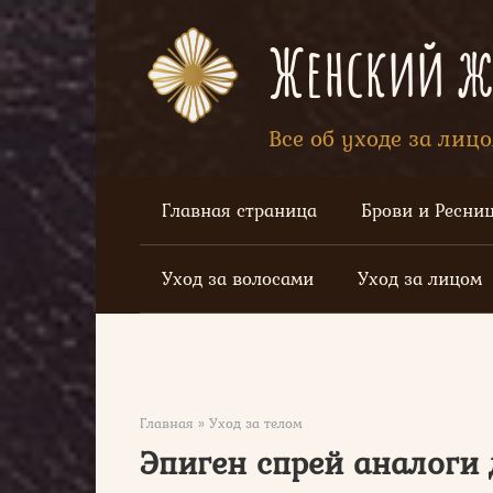
Перейти
к
Женский жу
контенту
Все об уходе за лиц
Главная страница
Брови и Ресни
Уход за волосами
Уход за лицом
Главная
»
Уход за телом
Эпиген спрей аналоги 