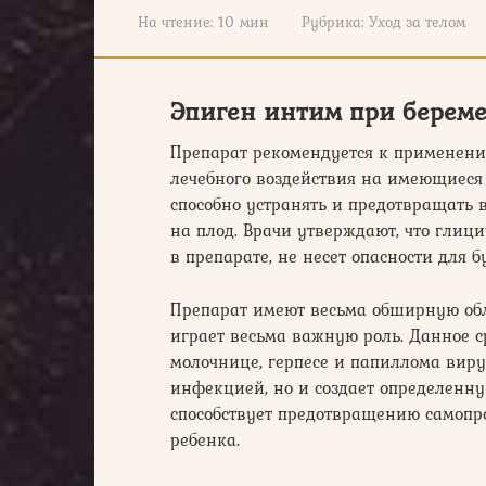
На чтение:
10 мин
Рубрика:
Уход за телом
Эпиген интим при берем
Препарат рекомендуется к применен
лечебного воздействия на имеющиеся 
способно устранять и предотвращать 
на плод. Врачи утверждают, что глиц
в препарате, не несет опасности для 
Препарат имеют весьма обширную обла
играет весьма важную роль. Данное 
молочнице, герпесе и папиллома вирус
инфекцией, но и создает определенн
способствует предотвращению самопр
ребенка.