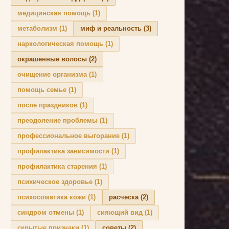
медицинская помощь
(1)
метаболизм
(1)
миф и реальность
(3)
наркологическая помощь
(1)
окрашенные волосы
(2)
очищение организма
(1)
помощь семье
(1)
после праздников
(1)
преодоление проблемы
(1)
профессиональное выгорание
(1)
профилактика зависимости
(1)
профилактика старения
(1)
психическое здоровье
(1)
психосоматика кожи
(1)
расческа
(2)
синдром отмены
(1)
сияющий вид
(1)
скрытые признаки
(1)
советы
(2)