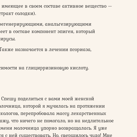
е имеющее в своем составе активное вещество —
тракт солодки).
 регенерирующими, анальгезирующими
еет в составе компонент эпиген, который
вирусы.
Также назначается в лечении псориаза,
симости на глицирризиновую кислоту.
! Спешу поделиться с вами моей женской
олочница, которой я мучилась на протяжении
екологов, перепробовала массу лекарственных
ажу, что ничего не помогало, но на недлительное
ремени молочница упорно возвращалась. Я уже
ся с ней существовать. Но, свершилось чудо! Мне