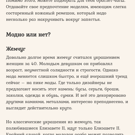
Помимо этого, можете подобрать для себя браслет-часы.
Отдавайте свое предпочтение моделям, имеющим слегка
состаренный кожаный ремешок, который надо
несколько раз накручивать вокруг запястья.
Модно или нет?
Жемчуг
Довольно долгое время жемчуг считался украшением
женщин за 40. Молодым девушкам он прибавлял
возраст, неуместной солидности и строгости. Однако
мода меняется слишком быстро, и ещё вчерашний тренд
сейчас – на пике моды. Где только дизайнеры не
предлагают носить этот камень: бусы, серьги, броши,
заколки, одежда и обувь, сумки. И всё это декорировано
другими камнями, металлами, интересно преподнесено, и
выглядит действительно круто.
Но классические украшения из жемчуга, так
полюбившиеся Елизавете II, идут только Елизавете II.
Крайний случай, когда молодая особа может позволить