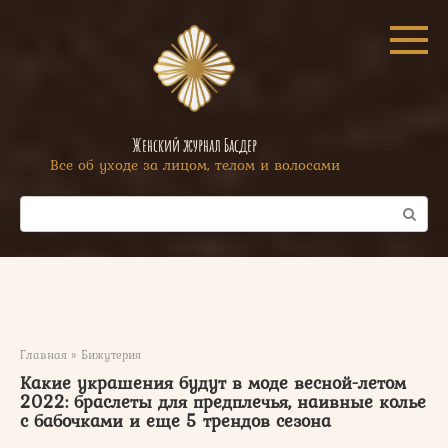
Перейти
к
контенту
Женский журнал Басдер
Все об уходе за лицом, телом и волосами
Поиск:
Главная
»
Бижутерия
Какие украшения будут в моде весной-летом
2022: браслеты для предплечья, наивные колье
с бабочками и еще 5 трендов сезона