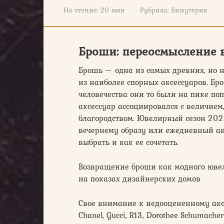
На чтение:
20 мин
Рубрика:
Бижутерия
Броши: переосмысление в
Брошь — одна из самых древних, но н
из наиболее спорных аксессуаров. Бр
человечества они то были на пике поп
аксессуар ассоциировался с величием
благородством. Ювелирный сезон 202
вечернему образу или ежедневный акс
выбрать и как ее сочетать.
Возвращение броши как модного юве
на показах дизайнерских домов
Свое внимание к недооцененному акс
Chanel, Gucci, R13, Dorothee Schumach