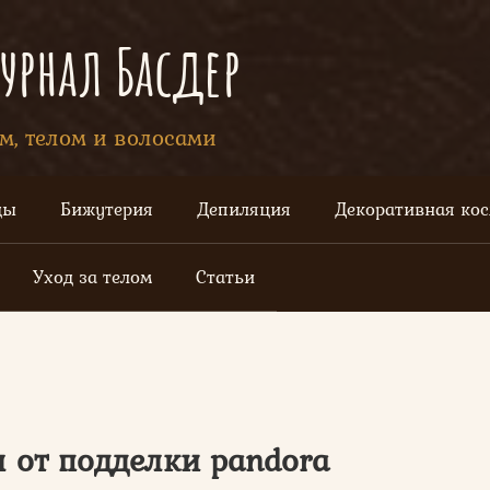
рнал Басдер
ом, телом и волосами
цы
Бижутерия
Депиляция
Декоративная ко
Уход за телом
Статьи
 от подделки pandora