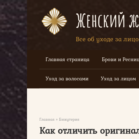
Перейти
к
Женский жу
контенту
Все об уходе за лиц
Главная страница
Брови и Ресни
Уход за волосами
Уход за лицом
Главная
»
Бижутерия
Как отличить оригинал