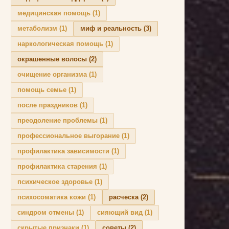
медицинская помощь
(1)
метаболизм
(1)
миф и реальность
(3)
наркологическая помощь
(1)
окрашенные волосы
(2)
очищение организма
(1)
помощь семье
(1)
после праздников
(1)
преодоление проблемы
(1)
профессиональное выгорание
(1)
профилактика зависимости
(1)
профилактика старения
(1)
психическое здоровье
(1)
психосоматика кожи
(1)
расческа
(2)
синдром отмены
(1)
сияющий вид
(1)
скрытые признаки
(1)
советы
(2)