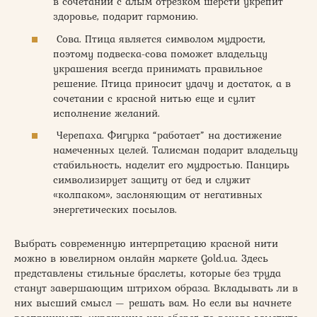
в сочетании с алым отрезком шерсти укрепит
здоровье, подарит гармонию.
Сова. Птица является символом мудрости,
поэтому подвеска-сова поможет владельцу
украшения всегда принимать правильное
решение. Птица приносит удачу и достаток, а в
сочетании с красной нитью еще и сулит
исполнение желаний.
Черепаха. Фигурка “работает” на достижение
намеченных целей. Талисман подарит владельцу
стабильность, наделит его мудростью. Панцирь
символизирует защиту от бед и служит
«колпаком», заслоняющим от негативных
энергетических посылов.
Выбрать современную интерпретацию красной нити
можно в ювелирном онлайн маркете Gold.ua. Здесь
представлены стильные браслеты, которые без труда
станут завершающим штрихом образа. Вкладывать ли в
них высший смысл — решать вам. Но если вы начнете