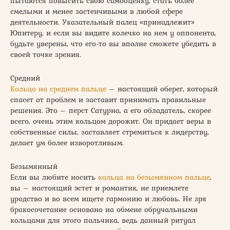
пытаются повысить свою самооценку, стать более
смелыми и менее застенчивыми в любой сфере
деятельности. Указательный палец «принадлежит»
Юпитеру, и если вы видите колечко на нем у оппонента,
будьте уверены, что его-то вы вполне сможете убедить в
своей точке зрения.
Средний
Кольцо на среднем пальце
– настоящий оберег, который
спасет от проблем и заставит принимать правильные
решения. Это – перст Сатурна, а его обладатель, скорее
всего, очень этим кольцом дорожит. Он придает веры в
собственные силы, заставляет стремиться к лидерству,
делает ум более изворотливым.
Безымянный
Если вы любите носить
кольца на безымянном пальце
,
вы – настоящий эстет и романтик, не приемлете
уродство и во всем ищете гармонию и любовь. Не зря
бракосочетание основано на обмене обручальными
кольцами для этого пальчика, ведь данный ритуал