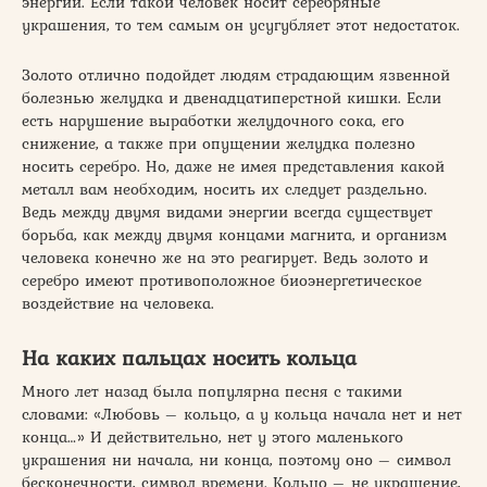
энергии. Если такой человек носит серебряные
украшения, то тем самым он усугубляет этот недостаток.
Золото отлично подойдет людям страдающим язвенной
болезнью желудка и двенадцатиперстной кишки. Если
есть нарушение выработки желудочного сока, его
снижение, а также при опущении желудка полезно
носить серебро. Но, даже не имея представления какой
металл вам необходим, носить их следует раздельно.
Ведь между двумя видами энергии всегда существует
борьба, как между двумя концами магнита, и организм
человека конечно же на это реагирует. Ведь золото и
серебро имеют противоположное биоэнергетическое
воздействие на человека.
На каких пальцах носить кольца
Много лет назад была популярна песня с такими
словами: «Любовь – кольцо, а у кольца начала нет и нет
конца…» И действительно, нет у этого маленького
украшения ни начала, ни конца, поэтому оно – символ
бесконечности, символ времени. Кольцо – не украшение,