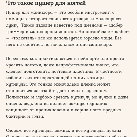
Что такое пушер для ногтей
Пушер для маникюра – это особый инструмент, с
помощью которого сдвигают кутикулу и моделируют
лунку. Также изделие известно под именами – шабер,
триммер и маникюрная лопатка. Но английское «pusher»
– «толкатель» все же используется гораздо чаще. Без
него не обойтись на начальном этапе маникюра.
Перед тем, как практиковаться в нейл-арте или просто
красить ноготки, даже непрофессионалы знают, что
следует подготовить ногтевые пластины. В частности,
избавить их от нарастающей на них кожицы –
кутикулы. Эта тонкая изначально пленка может
становиться жесткой и дает начало заусенцам.
Полностью и глубоко срезать кутикулу не нужно и даже
опасно, ведь она выполняет важную функцию –
защищает от проникновения к корню ногтя вредных
бактерий и грязи.
Словом, все кутикулы важны, и все кутикулы нужны!
Однако как же сделать ноготки попрезентабельней и не