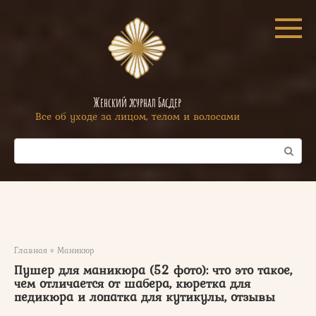
Перейти
к
контенту
Женский журнал Басдер
Все об уходе за лицом, телом и волосами
Поиск:
Главная
»
Маникюр
Пушер для маникюра (52 фото): что это такое,
чем отличается от шабера, кюретка для
педикюра и лопатка для кутикулы, отзывы