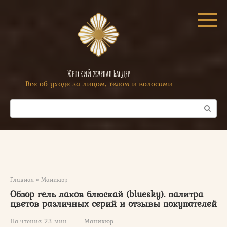
Перейти
к
контенту
Женский журнал Басдер
Все об уходе за лицом, телом и волосами
Поиск:
Главная
»
Маникюр
Обзор гель лаков блюскай (bluesky). палитра
цветов различных серий и отзывы покупателей
На чтение:
23 мин
Маникюр