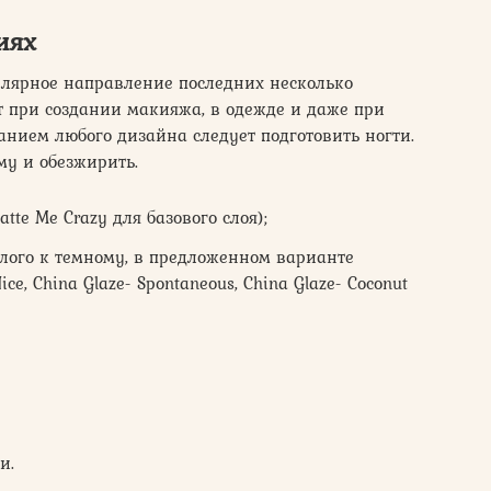
иях
лярное направление последних несколько
т при создании макияжа, в одежде и даже при
данием любого дизайна следует подготовить ногти.
му и обезжирить.
te Me Crazy для базового слоя);
тлого к темному, в предложенном варианте
ice, China Glaze- Spontaneous, China Glaze- Coconut
и.