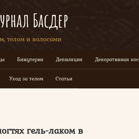
рнал Басдер
ом, телом и волосами
цы
Бижутерия
Депиляция
Декоративная ко
Уход за телом
Статьи
ногтях гель-лаком в