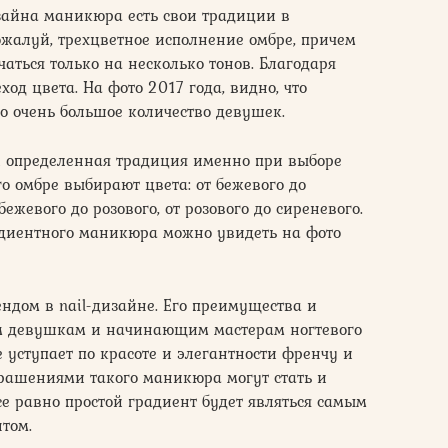
изайна маникюра есть свои традиции в
ожалуй, трехцветное исполнение омбре, причем
аться только на несколько тонов. Благодаря
ход цвета. На фото 2017 года, видно, что
 очень большое количество девушек.
 и определенная традиция именно при выборе
го омбре выбирают цвета: от бежевого до
 бежевого до розового, от розового до сиреневого.
диентного маникюра можно увидеть на фото
ендом в nail-дизайне. Его преимущества и
им девушкам и начинающим мастерам ногтевого
 уступает по красоте и элегантности френчу и
рашениями такого маникюра могут стать и
все равно простой градиент будет являться самым
том.