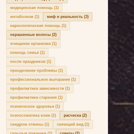
медицинская помощь
(1)
метаболизм
(1)
миф и реальность
(3)
наркологическая помощь
(1)
окрашенные волосы
(2)
очищение организма
(1)
помощь семье
(1)
после праздников
(1)
преодоление проблемы
(1)
профессиональное выгорание
(1)
профилактика зависимости
(1)
профилактика старения
(1)
психическое здоровье
(1)
психосоматика кожи
(1)
расческа
(2)
синдром отмены
(1)
сияющий вид
(1)
скрытые признаки
(1)
советы
(2)