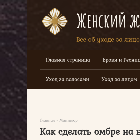
Перейти
к
Женский жу
контенту
Все об уходе за лиц
Главная страница
Брови и Ресни
Уход за волосами
Уход за лицом
Главная
»
Маникюр
Как сделать омбре на 