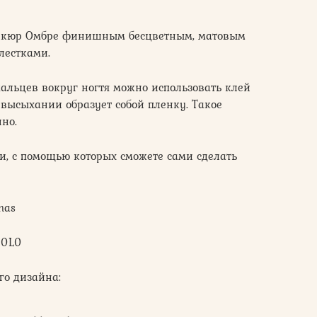
никюр Омбре финишным бесцветным, матовым
лестками.
пальцев вокруг ногтя можно использовать клей
 высыхании образует собой пленку. Такое
но.
и, с помощью которых сможете сами сделать
has
80L0
го дизайна: