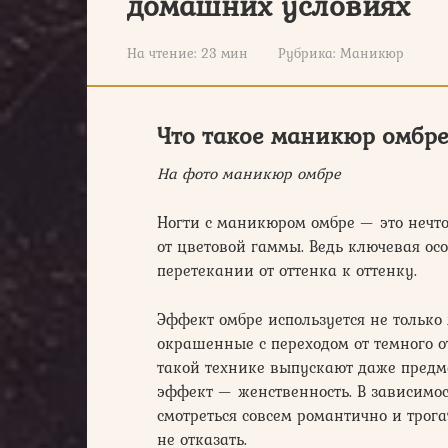
домашних условиях
На чтение:
23 мин
Рубрика:
Маникюр
Что такое маникюр омбр
На фото маникюр омбре
Ногти с маникюром омбре — это нечто
от цветовой гаммы. Ведь ключевая ос
перетекании от оттенка к оттенку.
Эффект омбре используется не тольк
окрашенные с переходом от темного от
такой технике выпускают даже предме
эффект — женственность. В зависимос
смотреться совсем романтично и трога
не отказать.