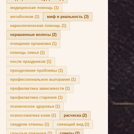
медицинская помощь
(1)
метаболизм
(1)
миф и реальность
(3)
наркологическая помощь
(1)
окрашенные волосы
(2)
очищение организма
(1)
помощь семье
(1)
после праздников
(1)
преодоление проблемы
(1)
профессиональное выгорание
(1)
профилактика зависимости
(1)
профилактика старения
(1)
психическое здоровье
(1)
психосоматика кожи
(1)
расческа
(2)
синдром отмены
(1)
сияющий вид
(1)
скрытые признаки
(1)
советы
(2)