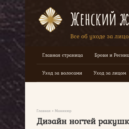
Перейти
к
Женский жу
контенту
Все об уходе за лиц
Главная страница
Брови и Ресни
Уход за волосами
Уход за лицом
Главная
»
Маникюр
Дизайн ногтей ракушк