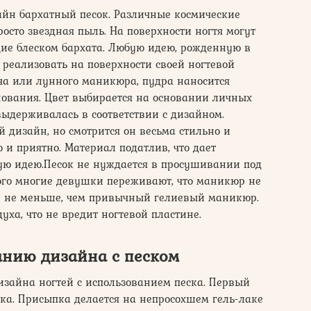
айн бархатный песок. Различные космические
осто звездная пыль. На поверхности ногтя могут
щие блеском бархата. Любую идею, рожденную в
реализовать на поверхности своей ногтевой
ча или лунного маникюра, пудра наносится
снования. Цвет выбирается на основании личных
выдерживалась в соответствии с дизайном.
й дизайн, но смотрится он весьма стильно и
о и приятно. Материал податлив, что дает
ую идею.Песок не нуждается в просушивании под
того многие девушки переживают, что маникюр не
он не меньше, чем привычный гелиевый маникюр.
ха, что не вредит ногтевой пластине.
анию дизайна с песком
изайна ногтей с использованием песка. Первый
ка. Присыпка делается на непросохшем гель-лаке