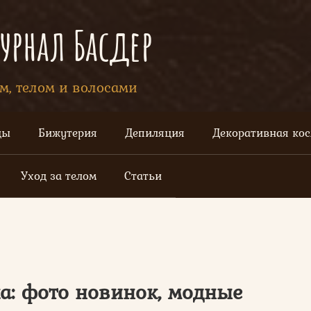
рнал Басдер
ом, телом и волосами
цы
Бижутерия
Депиляция
Декоративная ко
Уход за телом
Статьи
а: фото новинок, модные