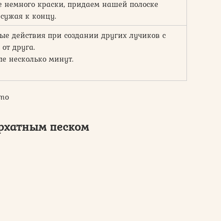
е немного краски, придаем нашей полоске
 сужая к концу.
ые действия при создании других лучиков с
от друга.
е несколько минут.
emo
архатным песком