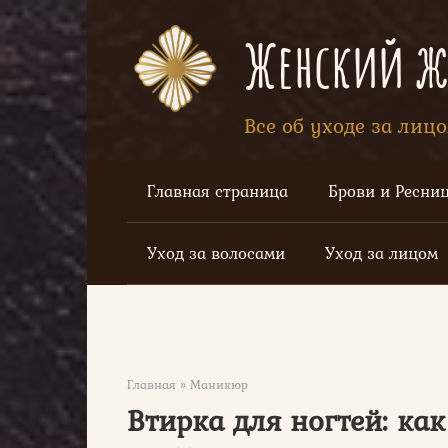
Перейти
к
Женский жу
контенту
Все об уходе за лиц
Главная страница
Брови и Ресни
Уход за волосами
Уход за лицом
Главная
»
Маникюр
Втирка для ногтей: ка