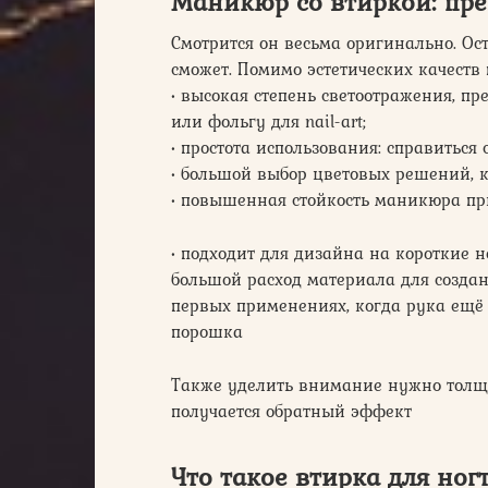
Маникюр со втиркой: пр
Смотрится он весьма оригинально. Ос
сможет. Помимо эстетических качест
• высокая степень светоотражения, 
или фольгу для nail-art;
• простота использования: справиться 
• большой выбор цветовых решений, к
• повышенная стойкость маникюра пр
• подходит для дизайна на короткие н
большой расход материала для созда
первых применениях, когда рука ещё
порошка
Также уделить внимание нужно толщи
получается обратный эффект
Что такое втирка для ног