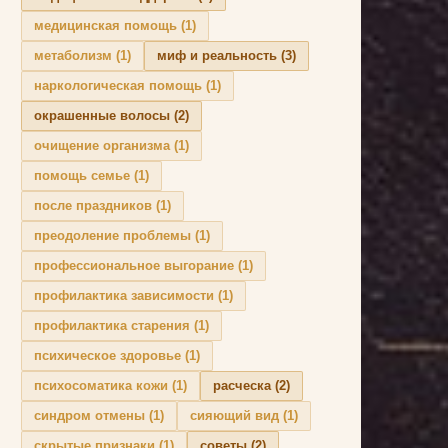
медицинская помощь
(1)
метаболизм
(1)
миф и реальность
(3)
наркологическая помощь
(1)
окрашенные волосы
(2)
очищение организма
(1)
помощь семье
(1)
после праздников
(1)
преодоление проблемы
(1)
профессиональное выгорание
(1)
профилактика зависимости
(1)
профилактика старения
(1)
психическое здоровье
(1)
психосоматика кожи
(1)
расческа
(2)
синдром отмены
(1)
сияющий вид
(1)
скрытые признаки
(1)
советы
(2)