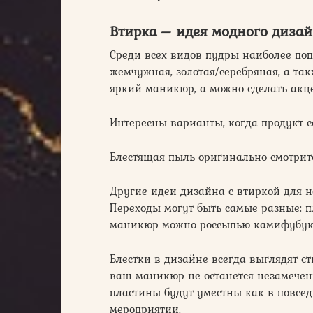
Втирка – идея модного диза
Среди всех видов пудры наиболее по
жемчужная, золотая/серебряная, а т
яркий маникюр, а можно сделать акце
Интересны варианты, когда продукт с
Блестящая пыль оригинально смотрит
Другие идеи дизайна с втиркой для н
Переходы могут быть самые разные: п
маникюр можно россыпью камифубуков,
Блестки в дизайне всегда выглядят с
ваш маникюр не останется незамече
пластины будут уместны как в повсед
мероприятии.