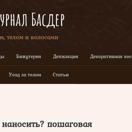
рнал Басдер
ом, телом и волосами
цы
Бижутерия
Депиляция
Декоративная ко
Уход за телом
Статьи
к наносить? пошаговая