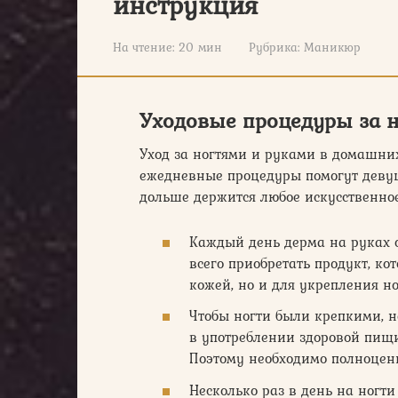
инструкция
На чтение:
20 мин
Рубрика:
Маникюр
Уходовые процедуры за 
Уход за ногтями и руками в домашн
ежедневные процедуры помогут девуш
дольше держится любое искусственно
Каждый день дерма на руках 
всего приобретать продукт, ко
кожей, но и для укрепления но
Чтобы ногти были крепкими, н
в употреблении здоровой пищи
Поэтому необходимо полноценн
Несколько раз в день на ногт