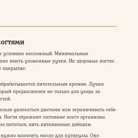
ногтями
их условиях несложный. Минимальные
ке иметь ухоженные ручки. На здоровых ногтях
е покрытие:
обрабатывается питательным кремом. Лучше
торый предназначен не только для ухода за
гтей.
ельзя увлекаться диетами или ограничивать себя
. Ногти отражают состояние всего организма.
о питаться, пить витаминные добавки.
и нужно наносить масло для кутикулы. Оно