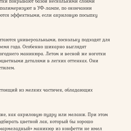
отки покрывают базой несколькими слоями
 полимеризуют в УФ-лампе, по окончании
аются эффектными, если акриловую посыпку
таются универсальными, поскольку подходят для
ремя года. Особенно шикарно выглядят
огоднего маникюра. Летом и весной же ноготки
оцветными деталями в легких оттенках. Они
стилем.
стоящий из мелких частичек, обладающих
к же, как акриловую пудру или меланж. При этом
одбирать цветной лак, который бы хорошо
 «мармеладный» маникюр из конфетти не имел