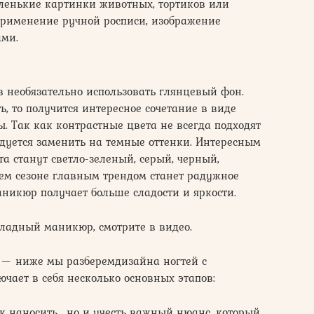
ленькие картинки животных, тортиков или
 применение ручной росписи, изображение
ами.
 необязательно использовать глянцевый фон.
ь, то получится интересное сочетание в виде
ы. Так как контрастные цвета не всегда подходят
ндуется заменить на темные оттенки. Интересным
а станут светло-зеленый, серый, черный,
ем сезоне главным трендом станет радужное
аникюр получает больше сладости и яркости.
еладный маникюр, смотрите в видео.
а — ниже мы разберемдизайна ногтей с
ает в себя несколько основных этапов:
ак наносить , но и учесть важный нюанс, который