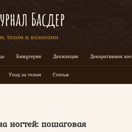
рнал Басдер
ом, телом и волосами
цы
Бижутерия
Депиляция
Декоративная ко
Уход за телом
Статьи
на ногтей: пошаговая