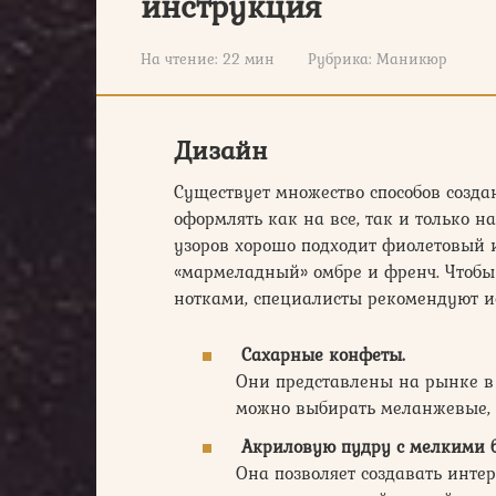
инструкция
На чтение:
22 мин
Рубрика:
Маникюр
Дизайн
Существует множество способов созд
оформлять как на все, так и только 
узоров хорошо подходит фиолетовый 
«мармеладный» омбре и френч. Чтоб
нотками, специалисты рекомендуют и
Сахарные конфеты.
Они представлены на рынке в 
можно выбирать меланжевые, 
Акриловую пудру с мелкими б
Она позволяет создавать инте