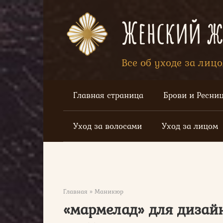
Перейти
к
Женский жу
контенту
Все об уходе за лиц
Главная страница
Брови и Ресни
Уход за волосами
Уход за лицом
Главная
»
Маникюр
«мармелад» для дизай