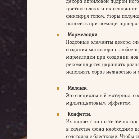
декора акриловой пудрой ног
цветного лака и их основание
фиксируя топом. Узоры получ
наносить при помощи пушера.
Мармеладки.
Подобные элементы декора счи
создания маникюра в любое в
мармеладки при создании нов
рекомендуется украшать разн
наполнять образ нежностью и 
Меланж.
Это специальный материал, со
мультицветовым эффектом.
Конфетти.
Их наносят на ногти точно та
в качестве фона необходимо п
сочетался с блестками. Чтобы