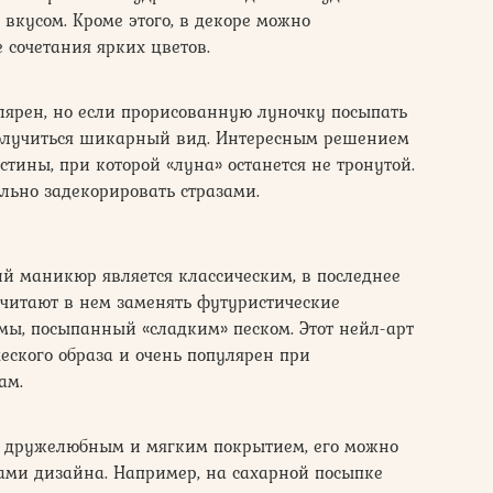
о вкусом. Кроме этого, в декоре можно
 сочетания ярких цветов.
ярен, но если прорисованную луночку посыпать
олучиться шикарный вид. Интересным решением
стины, при которой «луна» останется не тронутой.
льно задекорировать стразами.
ий маникюр является классическим, в последнее
читают в нем заменять футуристические
ы, посыпанный «сладким» песком. Этот нейл-арт
еского образа и очень популярен при
ам.
я дружелюбным и мягким покрытием, его можно
ами дизайна. Например, на сахарной посыпке