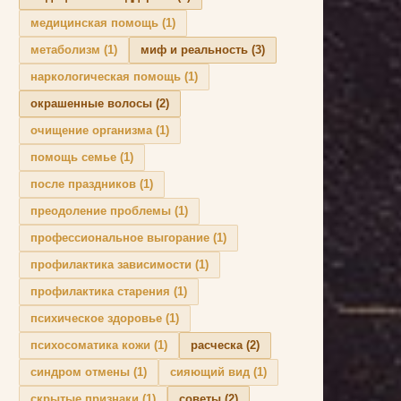
медицинская помощь
(1)
метаболизм
(1)
миф и реальность
(3)
наркологическая помощь
(1)
окрашенные волосы
(2)
очищение организма
(1)
помощь семье
(1)
после праздников
(1)
преодоление проблемы
(1)
профессиональное выгорание
(1)
профилактика зависимости
(1)
профилактика старения
(1)
психическое здоровье
(1)
психосоматика кожи
(1)
расческа
(2)
синдром отмены
(1)
сияющий вид
(1)
скрытые признаки
(1)
советы
(2)