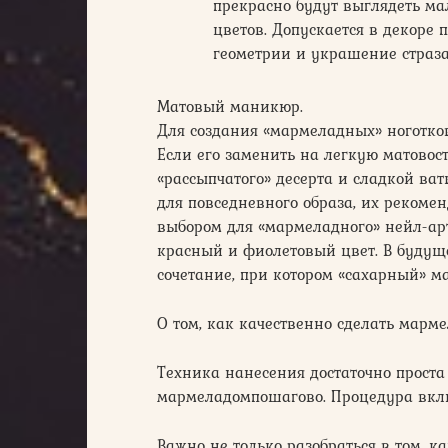
прекрасно будут выглядеть ма
цветов. Допускается в декоре
геометрии и украшение страз
Матовый маникюр.
Для создания «мармеладных» ноготков
Если его заменить на легкую матовост
«рассыпчатого» десерта и сладкой ват
для повседневного образа, их рекоме
выбором для «мармеладного» нейл-арт
красный и фиолетовый цвет. В будущ
сочетание, при котором «сахарный» м
О том, как качественно сделать марм
Техника нанесения достаточно прост
мармеладомпошагово. Процедура включ
Важно не только разобраться в том, к