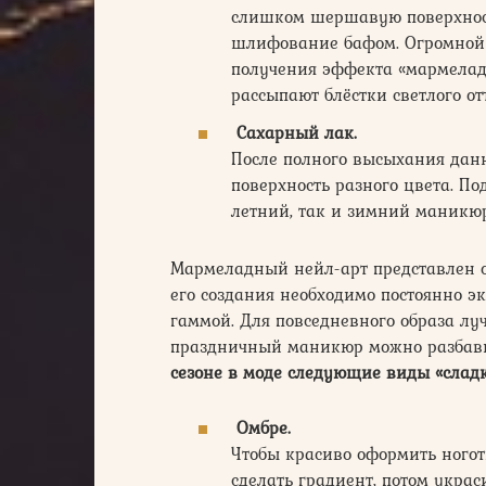
слишком шершавую поверхност
шлифование бафом. Огромной 
получения эффекта «мармеладн
рассыпают блёстки светлого от
Сахарный лак.
После полного высыхания да
поверхность разного цвета. П
летний, так и зимний маникюр
Мармеладный нейл-арт представлен 
его создания необходимо постоянно э
гаммой. Для повседневного образа луч
праздничный маникюр можно разбави
сезоне в моде следующие виды «сладк
Омбре.
Чтобы красиво оформить ногот
сделать градиент, потом украс