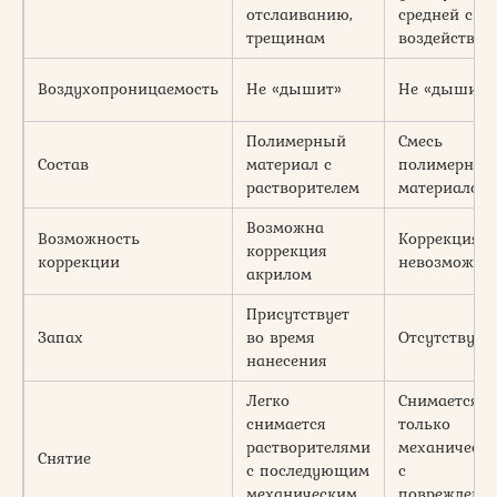
отслаиванию,
средней сил
трещинам
воздействия
Воздухопроницаемость
Не «дышит»
Не «дышит»
Полимерный
Смесь
Состав
материал с
полимерных
растворителем
материалов
Возможна
Возможность
Коррекция
коррекция
коррекции
невозможна
акрилом
Присутствует
Запах
во время
Отсутствует
нанесения
Легко
Снимается
снимается
только
растворителями
механическ
Снятие
с последующим
с
механическим
повреждени