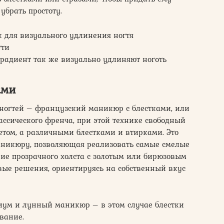
убрать простоту.
к для визуального удлинения ногтя
гти
градиент так же визуально удлиняют ноготь
ами
ногтей – французский маникюр с блестками, или
ассического френча, при этой технике свободный
етом, а различными блестками и втирками. Это
аникюру, позволяющая реализовать самые смелые
ние прозрачного холста с золотым или бирюзовым
вые решения, ориентируясь на собственный вкус
иум и лунный маникюр – в этом случае блестки
ование.