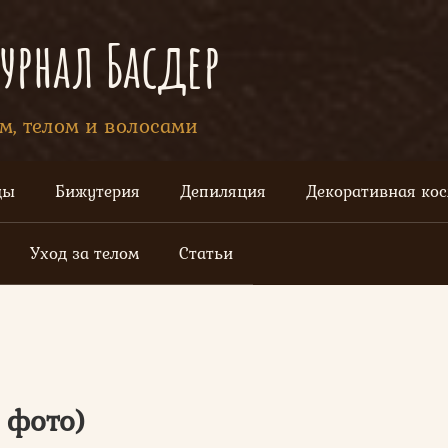
рнал Басдер
ом, телом и волосами
цы
Бижутерия
Депиляция
Декоративная ко
Уход за телом
Статьи
 фото)