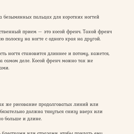
 безымянных пальцах для коротких ногтей
ственный прием — это косой френч. Такой френч
 полоску на ногте с одного края на другой.
сть ногтя становится длиннее и потому, кажется,
на самом деле. Косой френч можно так же
ами.
так же рисование продолговатых линий или
обязательно должна тянуться снизу вверх или
но больше и длине.
 блестками или стразами, чтобы придать ему