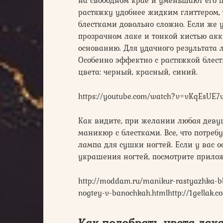
растяжку удобнее жидким глиттером, 
блестками довольно сложно. Если же у
прозрачном лаке и тонкой кистью акк
основанию. Для удачного результата
Особенно эффектно с растяжкой блест
цвета: черный, красный, синий.
https://youtube.com/watch?v=vKqEsUE7
Как видите, при желании любая деву
маникюр с блестками. Все, что потреб
лампа для сушки ногтей. Если у вас о
украшения ногтей, посмотрите прилож
http://moddam.ru/manikur-rastyazhka-bles
nogtey-v-banochkah.htmlhttp://1gellak.c
Как подобрать цвета лак