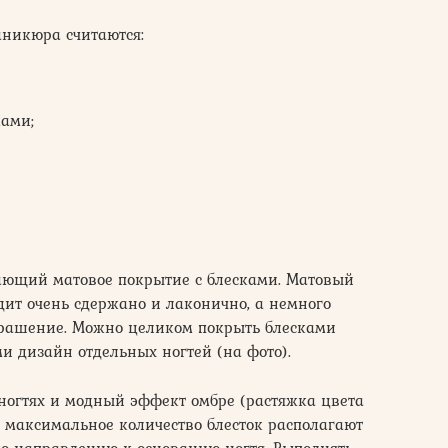
никюра считаются:
ками;
тающий матовое покрытие с блесками. Матовый
т очень сдержано и лаконично, а немного
украшение. Можно целиком покрыть блесками
 дизайн отдельных ногтей (на фото).
ногтях и модный эффект омбре (растяжка цвета
е максимальное количество блесток располагают
по направлению к основанию ногтя. Выполнять