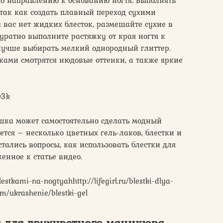
так как создать плавный переход сухими
 вас нет жидких блесток, размешайте сухие в
уратно выполните растяжку от края ногтя к
 лучше выбирать мелкий однородный глиттер.
ками смотрятся нюдовые оттенки, а также яркие
v3k
шка может самостоятельно сделать модный
уется – несколько цветных гель-лаков, блестки и
стались вопросы, как использовать блестки для
енное к статье видео.
tkami-na-nogtyahhttp://lifegirl.ru/blestki-dlya-
om/ukrashenie/blestki-gel
а для двухцветного маникюра