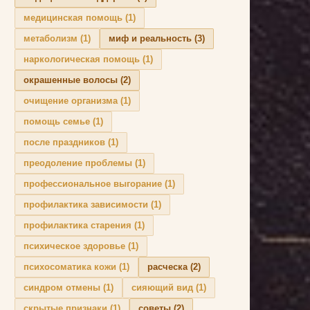
медицинская помощь
(1)
метаболизм
(1)
миф и реальность
(3)
наркологическая помощь
(1)
окрашенные волосы
(2)
очищение организма
(1)
помощь семье
(1)
после праздников
(1)
преодоление проблемы
(1)
профессиональное выгорание
(1)
профилактика зависимости
(1)
профилактика старения
(1)
психическое здоровье
(1)
психосоматика кожи
(1)
расческа
(2)
синдром отмены
(1)
сияющий вид
(1)
скрытые признаки
(1)
советы
(2)