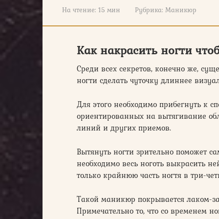
На чтение:
15 мин
Рубрика:
Маникюр
Как накрасить ногти что
Среди всех секретов, конечно же, сущ
ногти сделать чуточку длиннее визуал
Для этого необходимо прибегнуть к с
ориентированных на вытягивание обл
линий и других приемов.
Вытянуть ногти зрительно поможет с
необходимо весь ноготь выкрасить н
только крайнюю часть ногтя в три-че
Такой маникюр покрывается лаком-за
Примечательно то, что со временем но