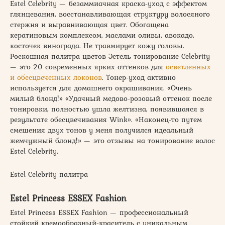
Estel Celebrity — безаммиачная краска-уход с эффектом
глянцевания, восстанавливающая структуру волосяного
стержня и выравнивающая цвет. Обогащена
кератиновым комплексом, маслами оливы, авокадо,
косточек винограда. Не травмирует кожу головы.
Роскошная палитра цветов Эстель тонирование Celebrity
— это 20 современных ярких оттенков для
осветленных
и обесцвеченных локонов
. Тонер-уход активно
используется для домашнего окрашивания. «Очень
милый блонд!» «Удачный медово-розовый оттенок после
тонировки, полностью ушла желтизна, появившаяся в
результате обесцвечивания Wink». «Наконец-то путем
смешения двух тонов у меня получился идеальный
жемчужный блонд!» — это отзывы на тонирование волос
Estel Celebrity.
Estel Celebrity палитра
Estel Princess ESSEX Fashion
Estel Princess ESSEX Fashion — профессиональный
стойкий кремообразный-краситель с уникальным