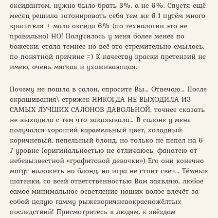
оксидантом, нужно было брать 3%, а не 6%. Спустя ещё
месяц решила затонировать себя тем же 6.1 путём много
красителя + мало оксида 6% (по технологии это не
правильно) НО! Получилось у меня более менее по
божески, стала темнее но всё это стремительно смылось,
по понятной причине =) К качеству краски претензий не
имею, очень мягкая и ухаживающая.
Почему не пошла в салон, спросите Вы… Отвечаю… После
окрашивания\ стрижек НИКОГДА НЕ ВЫХОДИЛА ИЗ
САМЫХ ЛУЧШИХ САЛОНОВ ДАВОЛЬНОЙ, точнее сказать
не выходила с тем что заказывала… В салоне у меня
получался хороший карамельный цвет, холодный
коричневый, пепельный блонд, но только не пепел на 6-
7 уровне (оригинальностью не отличаюсь, фанатею от
небезызвестной «графитовой девочки») Его они конечно
могут наложить на блонд, но игра не стоит свеч… Тёмные
шатенки, со всей ответственностью Вам заявляю, любое
самое минимальное осветление наших волос влечёт за
собой целую гамму рыжекоричневокрасножёлтых
последствий! Присмотритесь к людям, к звёздам