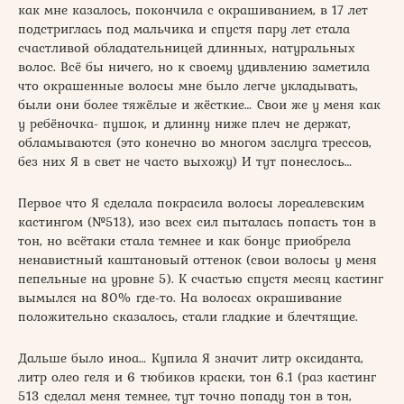
как мне казалось, покончила с окрашиванием, в 17 лет
подстриглась под мальчика и спустя пару лет стала
счастливой обладательницей длинных, натуральных
волос. Всё бы ничего, но к своему удивлению заметила
что окрашенные волосы мне было легче укладывать,
были они более тяжёлые и жёсткие… Свои же у меня как
у ребёночка- пушок, и длинну ниже плеч не держат,
обламываются (это конечно во многом заслуга трессов,
без них Я в свет не часто выхожу) И тут понеслось…
Первое что Я сделала покрасила волосы лореалевским
кастингом (№513), изо всех сил пыталась попасть тон в
тон, но всётаки стала темнее и как бонус приобрела
ненавистный каштановый оттенок (свои волосы у меня
пепельные на уровне 5). К счастью спустя месяц кастинг
вымылся на 80% где-то. На волосах окрашивание
положительно сказалось, стали гладкие и блечтящие.
Дальше было иноа… Купила Я значит литр оксиданта,
литр олео геля и 6 тюбиков краски, тон 6.1 (раз кастинг
513 сделал меня темнее, тут точно попаду тон в тон,