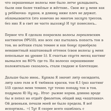
что окрашенные волосы мне было легче укладывать,
были они более тяжёлые и жёсткие… Свои же у меня как
у ребёночка- пушок, и длинну ниже плеч не держат,
обламываются (это конечно во многом заслуга трессов,
без них Я в свет не часто выхожу) И тут понеслось…
Первое что Я сделала покрасила волосы лореалевским
кастингом (№513), изо всех сил пыталась попасть тон в
тон, но всётаки стала темнее и как бонус приобрела
ненавистный каштановый оттенок (свои волосы у меня
пепельные на уровне 5). К счастью спустя месяц кастинг
вымылся на 80% где-то. На волосах окрашивание
положительно сказалось, стали гладкие и блечтящие.
Дальше было иноа… Купила Я значит литр оксиданта,
литр олео геля и 6 тюбиков краски, тон 6.1 (раз кастинг
513 сделал меня темнее, тут точно попаду тон в тон,
подумала Я) Ну ну… Итог- рыжие корни, длинна вроде
бы и пепел но отдаёт фиолетом, общий вид «каштанка».
Ой девоньки, печали моей не было предела, Я всё
испортила… =( Тут Я скорее всего ошиблась с