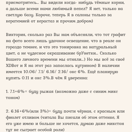
присмотритесь… Вы видели когда- нибудь тёмные корни,
а дальше всеми нами любимый пепел? Я нет, только на
светлую базу. Короче, теперь Я в салоны только за
кератемией от керастаз и прочим добром)
Виктория, сколько раз Вы нам объясняли, что тот графит
на фото всего лишь удачное освещение, что в реале он
гораздо темнее, и что это тонировка на натуральный
цвет, а не чудесное окрашивание брУнетки… Сколько
Вашего личного времени мы отняли…) Но мы всё за своё
XDВот и Я на этот раз запаслась кутрином) В наличии
имеется 10.06/ 7.1/ 6.16/ 2.16/ окс 6%. Ещё планирую
купить 0.11 и окс 3%.В чём Я уверенна:
1. 7.1+6%= буду рыжая (возможно даже с синим микс
тоном)
2. 6.16+6%(или 3%)= буду почти чёрная, с красным или
фиолет отливом (читала Вы писали об этом оттенке, Я
его уже имею и больше не хочется, думаю даже микстон
тут не сыграет особой роли)