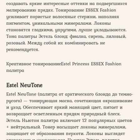
создавать яркие интересные оттенки на подвергшихся
мелированию прядях. Тонирование ESSEX Fashion
усиливает пористые волосяные стержни, наполняя
пигментом, уникальными минералами. Локоны
становятся гладкими, упругими, лучше укладываются.
Тона палитры Эстель блонд: фиалка, сирень, лиловый,
розовый. Между собой их комбинировать не
рекомендуется.
Креативное тонированиеEstel Princess ESSEX Fashion
палитра
Еstel NewTone
Еstel NewTone (палитра от арктического блонда до темно-
русого) — тонирующая маска, сочетающая окрашивание
и уход. Обеспечивает яркий манящий цвет, питает и
возвращает осветленным прядям природный блеск.
Эстель Ньютон палитра включает 12 популярных цветов
+ нейтральный. Тонер насыщает локоны минералами,
защищает от образования перхоти. Локоны выглядят
здоровыми и ухоженными. Ньютон Эстель палитра