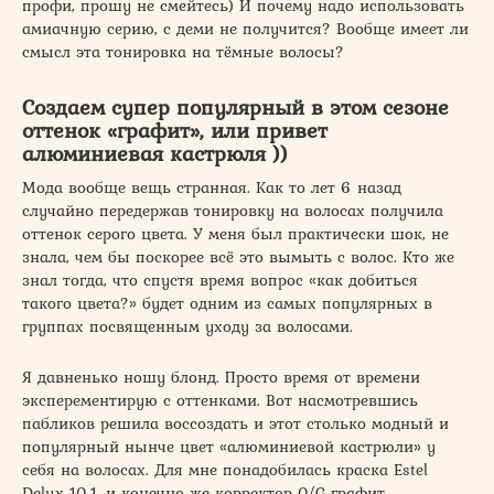
профи, прошу не смейтесь) И почему надо использовать
амиачную серию, с деми не получится? Вообще имеет ли
смысл эта тонировка на тёмные волосы?
Создаем супер популярный в этом сезоне
оттенок «графит», или привет
алюминиевая кастрюля ))
Мода вообще вещь странная. Как то лет 6 назад
случайно передержав тонировку на волосах получила
оттенок серого цвета. У меня был практически шок, не
знала, чем бы поскорее всё это вымыть с волос. Кто же
знал тогда, что спустя время вопрос «как добиться
такого цвета?» будет одним из самых популярных в
группах посвященным уходу за волосами.
Я давненько ношу блонд. Просто время от времени
эксперементирую с оттенками. Вот насмотревшись
пабликов решила воссоздать и этот столько модный и
популярный нынче цвет «алюминиевой кастрюли» у
себя на волосах. Для мне понадобилась краска Estel
Delux 10.1, и конечно же корректор 0/G графит.