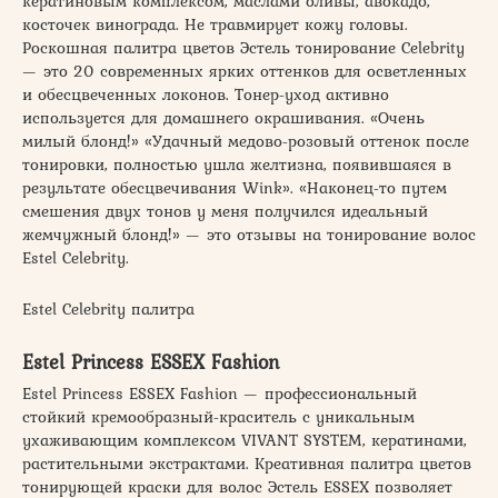
кератиновым комплексом, маслами оливы, авокадо,
косточек винограда. Не травмирует кожу головы.
Роскошная палитра цветов Эстель тонирование Celebrity
— это 20 современных ярких оттенков для осветленных
и обесцвеченных локонов. Тонер-уход активно
используется для домашнего окрашивания. «Очень
милый блонд!» «Удачный медово-розовый оттенок после
тонировки, полностью ушла желтизна, появившаяся в
результате обесцвечивания Wink». «Наконец-то путем
смешения двух тонов у меня получился идеальный
жемчужный блонд!» — это отзывы на тонирование волос
Estel Celebrity.
Estel Celebrity палитра
Estel Princess ESSEX Fashion
Estel Princess ESSEX Fashion — профессиональный
стойкий кремообразный-краситель с уникальным
ухаживающим комплексом VIVANT SYSTEM, кератинами,
растительными экстрактами. Креативная палитра цветов
тонирующей краски для волос Эстель ESSEX позволяет