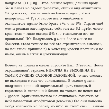
подумала Я) Ну ну… Итог- рыжие корни, длинна вроде
бы и пепел но отдаёт фиолетом, общий вид «каштанка».
Ой девоньки, печали моей не было предела, Я всё
испортила… =( Тут Я скорее всего ошиблась с
оксидантом, нужно было брать 3%, а не 6%. Спустя ещё
месяц решила затонировать себя тем же 6.1 путём много
красителя + мало оксида 6% (по технологии это не
правильно) НО! Получилось у меня более менее по
божески, стала темнее но всё это стремительно смылось,
по понятной причине =) К качеству краски претензий не
имею, очень мягкая и ухаживающая.
Почему не пошла в салон, спросите Вы… Отвечаю… После
окрашивания\ стрижек НИКОГДА НЕ ВЫХОДИЛА ИЗ
САМЫХ ЛУЧШИХ САЛОНОВ ДАВОЛЬНОЙ, точнее сказать
не выходила с тем что заказывала… В салоне у меня
получался хороший карамельный цвет, холодный
коричневый, пепельный блонд, но только не пепел на 6-
7 уровне (оригинальностью не отличаюсь, фанатею от
небезызвестной «графитовой девочки») Его они конечно
могут наложить на блонд, но игра не стоит свеч… Тёмные