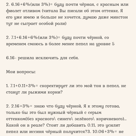
2. 6.16+6%(или 3%)= буду почти чёрная, с красным или
фиолет отливом (читала Вы писали об этом оттенке, Я
его уже имею и больше не хочется, думаю даже микстон
тут не сыграет особой роли)
2. 7.1+6.16+6%(или 3%)= буду почти чёрной, со
временем смоюсь в более менее пепел на уровне 5
6.16- решила исключить для себя.
Мои вопросы:
1. 7.1+0.11+3%= скоректирует ли это мой тон в пепел, не
станут ли рыжими корни?
2. 2.16+3%= знаю что буду чёрной, Я к этому готова,
только бы это был нужный чёрный с серым
оттенком(без красного\ синего\ зелёного\ коричневого)…
Какой он в реале? Стоит ли добавить 0.11, это усилит
пепел или иссиня чёрный получится?3. 10.06+3%= не