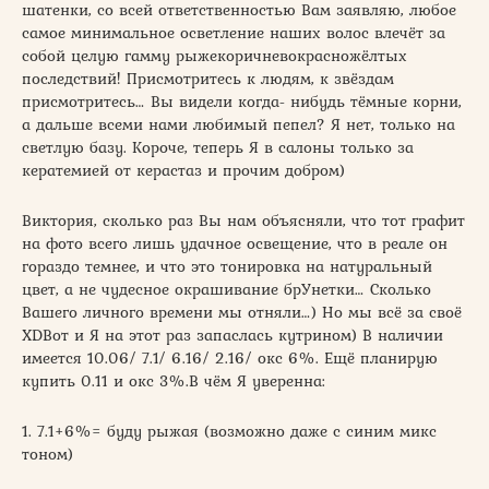
шатенки, со всей ответственностью Вам заявляю, любое
самое минимальное осветление наших волос влечёт за
собой целую гамму рыжекоричневокрасножёлтых
последствий! Присмотритесь к людям, к звёздам
присмотритесь… Вы видели когда- нибудь тёмные корни,
а дальше всеми нами любимый пепел? Я нет, только на
светлую базу. Короче, теперь Я в салоны только за
кератемией от керастаз и прочим добром)
Виктория, сколько раз Вы нам объясняли, что тот графит
на фото всего лишь удачное освещение, что в реале он
гораздо темнее, и что это тонировка на натуральный
цвет, а не чудесное окрашивание брУнетки… Сколько
Вашего личного времени мы отняли…) Но мы всё за своё
XDВот и Я на этот раз запаслась кутрином) В наличии
имеется 10.06/ 7.1/ 6.16/ 2.16/ окс 6%. Ещё планирую
купить 0.11 и окс 3%.В чём Я уверенна:
1. 7.1+6%= буду рыжая (возможно даже с синим микс
тоном)