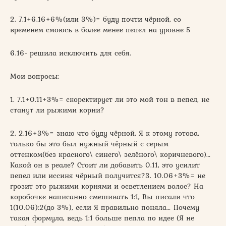
2. 7.1+6.16+6%(или 3%)= буду почти чёрной, со
временем смоюсь в более менее пепел на уровне 5
6.16- решила исключить для себя.
Мои вопросы:
1. 7.1+0.11+3%= скоректирует ли это мой тон в пепел, не
станут ли рыжими корни?
2. 2.16+3%= знаю что буду чёрной, Я к этому готова,
только бы это был нужный чёрный с серым
оттенком(без красного\ синего\ зелёного\ коричневого)…
Какой он в реале? Стоит ли добавить 0.11, это усилит
пепел или иссиня чёрный получится?3. 10.06+3%= не
грозит это рыжими корнями и осветлением волос? На
коробочке написанно смешивать 1:1, Вы писали что
1(10.06):2(до 3%), если Я правильно поняла… Почему
такая формула, ведь 1:1 больше пепла по идее (Я не