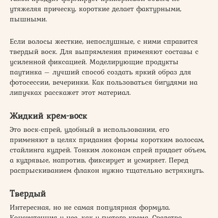
утяжеляя прическу, короткие делает фактурными,
пышными.
Если волосы жесткие, непослушные, с ними справится
твердый воск. Для выпрямления применяют составы с
усиленной фиксацией. Моделирующие продукты
паутинка – лучший способ создать яркий образ для
фотосессии, вечеринки. Как пользоваться бигудями на
липучках расскажет этот материал.
Жидкий крем-воск
Это воск-спрей, удобный в использовании, его
применяют в целях придания формы коротким волосам,
стайлинга кудрей. Тонким локонам спрей придает объем,
а кудрявые, напротив, фиксирует и усмиряет. Перед
распрыскиванием флакон нужно тщательно встряхнуть.
Твердый
Интересная, но не самая популярная формула.
Консистенция у нее, как у густого крема. Средство