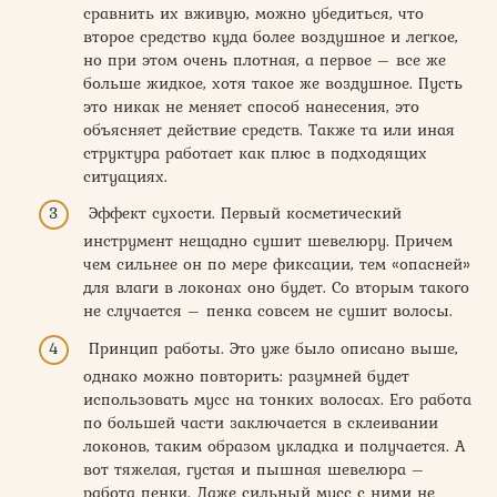
сравнить их вживую, можно убедиться, что
второе средство куда более воздушное и легкое,
но при этом очень плотная, а первое – все же
больше жидкое, хотя такое же воздушное. Пусть
это никак не меняет способ нанесения, это
объясняет действие средств. Также та или иная
структура работает как плюс в подходящих
ситуациях.
Эффект сухости. Первый косметический
инструмент нещадно сушит шевелюру. Причем
чем сильнее он по мере фиксации, тем «опасней»
для влаги в локонах оно будет. Со вторым такого
не случается – пенка совсем не сушит волосы.
Принцип работы. Это уже было описано выше,
однако можно повторить: разумней будет
использовать мусс на тонких волосах. Его работа
по большей части заключается в склеивании
локонов, таким образом укладка и получается. А
вот тяжелая, густая и пышная шевелюра –
работа пенки. Даже сильный мусс с ними не