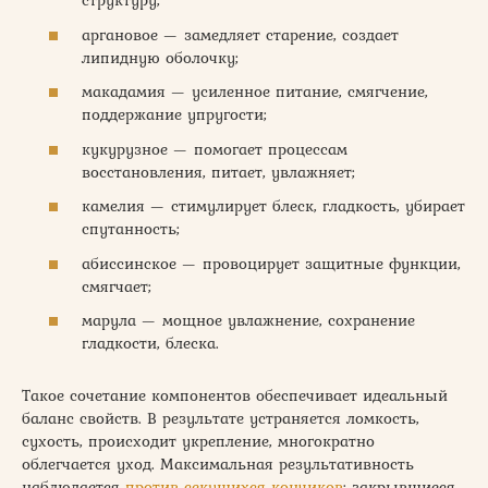
структуру;
аргановое — замедляет старение, создает
липидную оболочку;
макадамия — усиленное питание, смягчение,
поддержание упругости;
кукурузное — помогает процессам
восстановления, питает, увлажняет;
камелия — стимулирует блеск, гладкость, убирает
спутанность;
абиссинское — провоцирует защитные функции,
смягчает;
марула — мощное увлажнение, сохранение
гладкости, блеска.
Такое сочетание компонентов обеспечивает идеальный
баланс свойств. В результате устраняется ломкость,
сухость, происходит укрепление, многократно
облегчается уход. Максимальная результативность
наблюдается
против секущихся кончиков
: закрывшиеся