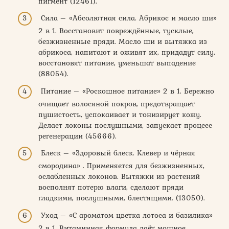
пигмент (12461).
Сила – «Абсолютная сила. Абрикос и масло ши»
2 в 1. Восстановит повреждённые, тусклые,
безжизненные пряди. Масло ши и вытяжка из
абрикоса, напитают и оживят их, придадут силу,
восстановят питание, уменьшат выпадение
(88054).
Питание – «Роскошное питание» 2 в 1. Бережно
очищает волосяной покров, предотвращает
пушистость, успокаивает и тонизирует кожу.
Делает локоны послушными, запускает процесс
регенерации (45666).
Блеск – «Здоровый блеск. Клевер и чёрная
смородина» . Применяется для безжизненных,
ослабленных локонов. Вытяжки из растений
восполнят потерю влаги, сделают пряди
гладкими, послушными, блестящими. (13050).
Уход – «С ароматом цветка лотоса и базилика»
2 в 1. Витаминная формула даёт мощное