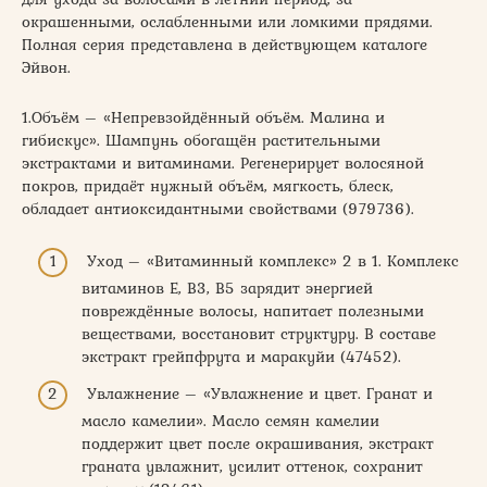
окрашенными, ослабленными или ломкими прядями.
Полная серия представлена в действующем каталоге
Эйвон.
1.Объём – «Непревзойдённый объём. Малина и
гибискус». Шампунь обогащён растительными
экстрактами и витаминами. Регенерирует волосяной
покров, придаёт нужный объём, мягкость, блеск,
обладает антиоксидантными свойствами (979736).
Уход – «Витаминный комплекс» 2 в 1. Комплекс
витаминов Е, В3, В5 зарядит энергией
повреждённые волосы, напитает полезными
веществами, восстановит структуру. В составе
экстракт грейпфрута и маракуйи (47452).
Увлажнение – «Увлажнение и цвет. Гранат и
масло камелии». Масло семян камелии
поддержит цвет после окрашивания, экстракт
граната увлажнит, усилит оттенок, сохранит