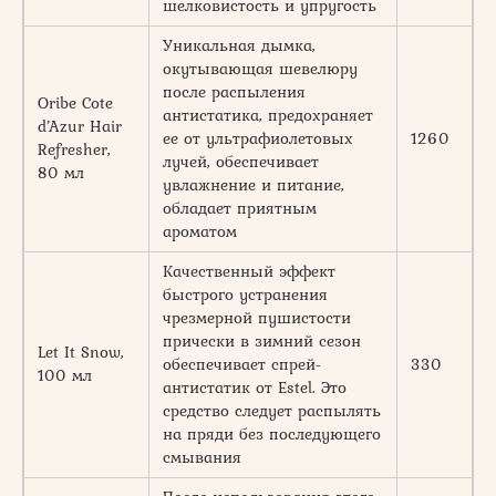
шелковистость и упругость
Уникальная дымка,
окутывающая шевелюру
после распыления
Oribe Cote
антистатика, предохраняет
d’Azur Hair
ее от ультрафиолетовых
1260
Refresher,
лучей, обеспечивает
80 мл
увлажнение и питание,
обладает приятным
ароматом
Качественный эффект
быстрого устранения
чрезмерной пушистости
прически в зимний сезон
Let It Snow,
обеспечивает спрей-
330
100 мл
антистатик от Estel. Это
средство следует распылять
на пряди без последующего
смывания