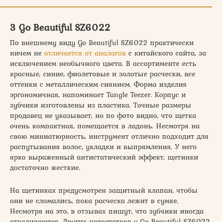
3 Go Beautiful SZ6022
По внешнему виду Go Beautiful SZ6022 практически
ничем не
отличается от аналогов
с китайского сайта, за
исключением необычного цвета. В ассортименте есть
красные, синие, фиолетовые и золотые расчески, все
оттенки с металлическим сиянием. Форма изделия
эргономичная, напоминает Tangle Teezer. Корпус и
зубчики изготовлены из пластика. Точные размеры
продавец не указывает, но по фото видно, что щетка
очень компактная, помещается в ладонь. Несмотря на
свою миниатюрность, инструмент отлично подходит для
распутывания волос, укладки и выпрямления. У него
ярко выраженный антистатический эффект, щетинки
достаточно жесткие.
На щетинках предусмотрен защитный клапан, чтобы
они не сломались, пока расческа лежит в сумке.
Несмотря на это, в отзывах пишут, что зубчики иногда
отваливаются. Других недостатков у Go Beautiful SZ6022