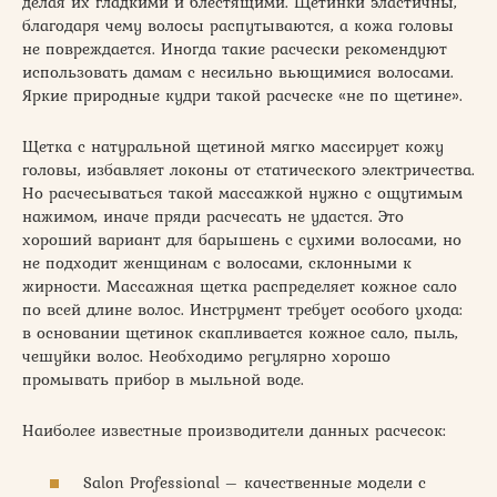
делая их гладкими и блестящими. Щетинки эластичны,
благодаря чему волосы распутываются, а кожа головы
не повреждается. Иногда такие расчески рекомендуют
использовать дамам с несильно вьющимися волосами.
Яркие природные кудри такой расческе «не по щетине».
Щетка с натуральной щетиной мягко массирует кожу
головы, избавляет локоны от статического электричества.
Но расчесываться такой массажкой нужно с ощутимым
нажимом, иначе пряди расчесать не удастся. Это
хороший вариант для барышень с сухими волосами, но
не подходит женщинам с волосами, склонными к
жирности. Массажная щетка распределяет кожное сало
по всей длине волос. Инструмент требует особого ухода:
в основании щетинок скапливается кожное сало, пыль,
чешуйки волос. Необходимо регулярно хорошо
промывать прибор в мыльной воде.
Наиболее известные производители данных расчесок:
Salon Professional – качественные модели с