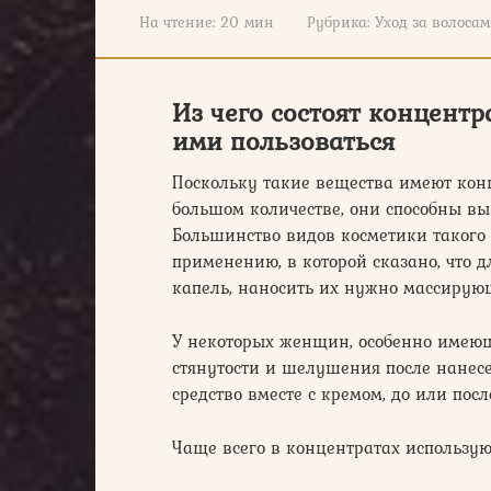
На чтение:
20 мин
Рубрика:
Уход за волоса
Из чего состоят концентр
ими пользоваться
Поскольку такие вещества имеют кон
большом количестве, они способны вы
Большинство видов косметики такого 
применению, в которой сказано, что 
капель, наносить их нужно массирую
У некоторых женщин, особенно имею
стянутости и шелушения после нанесе
средство вместе с кремом, до или посл
Чаще всего в концентратах использу