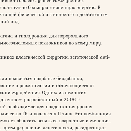
чивают гораздо лучшее самочувствие,
значительно большую жизненную энергию. В
лежащей физической активностью и достаточным
щий вид.
агена и гиалуронана для перорального
многочисленных поклонников по всему миру.
никах пластической хирургии, эстетической anti-
али появляться подобные биодобавки,
ование в ревматологии и отличающиеся от
еханизму действия. Одним из немногих
адженикс», разработанный в 2006 г.
й необходимое для поддержания уровня
личество ГК и коллагена II типа. Эта комбинация
могает обратить вспять ее возрастные изменения,
а путем улучшения эластичности, регидратации