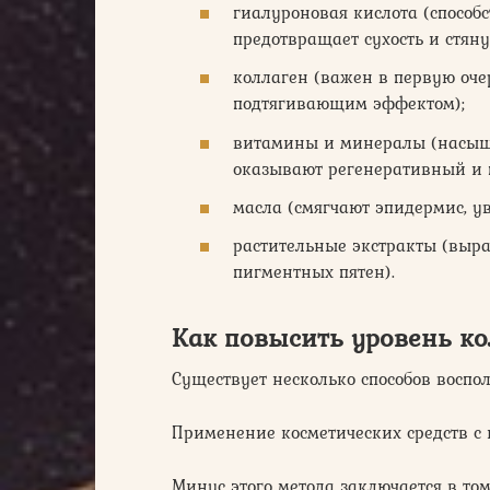
гиалуроновая кислота (способ
предотвращает сухость и стянут
коллаген (важен в первую оче
подтягивающим эффектом);
витамины и минералы (насыщ
оказывают регенеративный и 
масла (смягчают эпидермис, у
растительные экстракты (выр
пигментных пятен).
Как повысить уровень ко
Существует несколько способов воспо
Применение косметических средств с 
Минус этого метода заключается в то