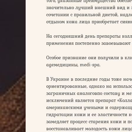
того, указанные преимущества обеспе
значительно лучший внешний вид и 
сочетании с правильной диетой, над
отдыхом кожа лица приобретает сияю
На сегодняшний день препараты колл
применения постепенно завоевывают 
Особое признание они получили в кли
ageмедицины, medi-spa.
В Украине в последние годы тоже нач
ориентированные, однако на использ
заграничных аналоговпо составу и м
исключений является препарат «Колл
американскими учеными и содержащи
гидратации кожи и ее эластичности ко
замедляет процесс старения кожи и по
восстанавливает молодость кожи лиц