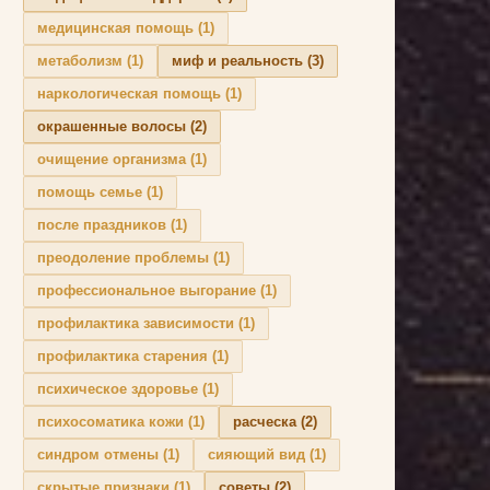
медицинская помощь
(1)
метаболизм
(1)
миф и реальность
(3)
наркологическая помощь
(1)
окрашенные волосы
(2)
очищение организма
(1)
помощь семье
(1)
после праздников
(1)
преодоление проблемы
(1)
профессиональное выгорание
(1)
профилактика зависимости
(1)
профилактика старения
(1)
психическое здоровье
(1)
психосоматика кожи
(1)
расческа
(2)
синдром отмены
(1)
сияющий вид
(1)
скрытые признаки
(1)
советы
(2)