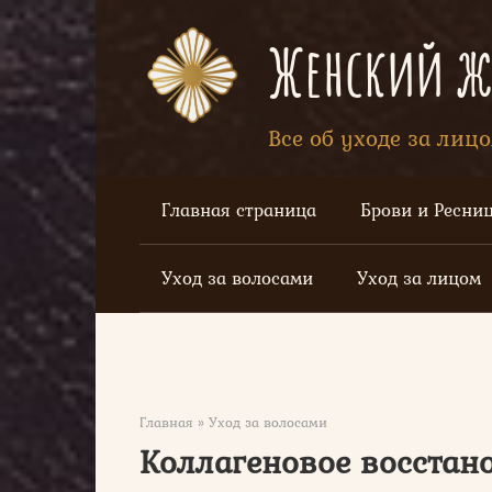
Перейти
к
Женский жу
контенту
Все об уходе за лиц
Главная страница
Брови и Ресни
Уход за волосами
Уход за лицом
Главная
»
Уход за волосами
Коллагеновое восстан