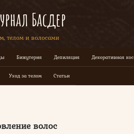
рнал Басдер
ом, телом и волосами
цы
Бижутерия
Депиляция
Декоративная ко
Уход за телом
Статьи
овление волос