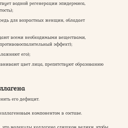
ствует водной регенерации эпидермиса,
ость);
редь для возрастных женщин, обладает
ают всеми необходимыми веществами,
противовоспалительный эффект);
влажняют его);
авнивают цвет лица, препятствуют образованию
ллагена
лнить его дефицит.
коллагеновым компонентом в составе.
м, что молекулы коллагена слишком велики, чтобы