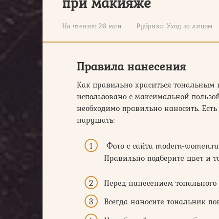
при макияже
На чтение:
26 мин
Рубрика:
Уход за лицом
Правила нанесения
Как правильно краситься тональным 
использовано с максимальной пользой
необходимо правильно наносить. Есть
нарушать:
Фото с сайта modern-women.ru
Правильно подберите цвет и то
Перед нанесением тонального 
Всегда наносите тональник п