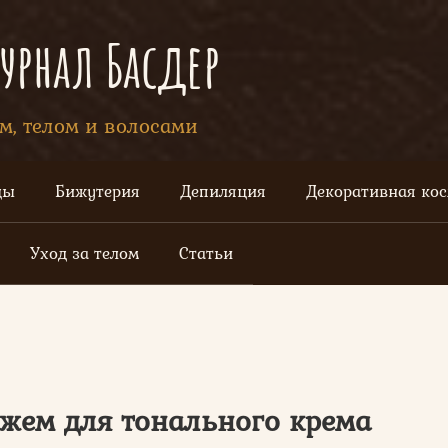
рнал Басдер
ом, телом и волосами
цы
Бижутерия
Депиляция
Декоративная ко
Уход за телом
Статьи
нжем для тонального крема