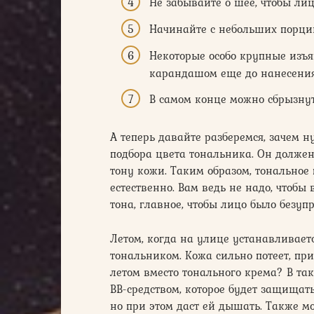
Не забывайте о шее, чтобы ли
Начинайте с небольших порций
Некоторые особо крупные изъ
карандашом еще до нанесения
В самом конце можно сбрызнут
А теперь давайте разберемся, зачем 
подбора цвета тональника. Он должен
тону кожи. Таким образом, тональное
естественно. Вам ведь не надо, чтобы
тона, главное, чтобы лицо было безуп
Летом, когда на улице устанавливаетс
тональником. Кожа сильно потеет, при
летом вместо тонального крема? В та
BB-средством, которое будет защищать
но при этом даст ей дышать. Также 