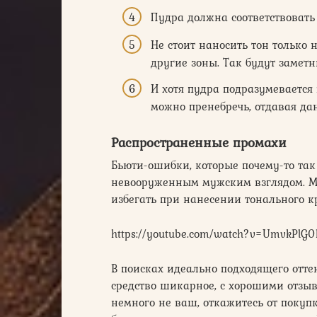
Пудра должна соответствовать
Не стоит наносить тон только
другие зоны. Так будут замет
И хотя пудра подразумевается
можно пренебречь, отдавая дан
Распространенные промахи
Бьюти-ошибки, которые почему-то та
невооруженным мужским взглядом. М
избегать при нанесении тонального кр
https://youtube.com/watch?v=UmvkPlG
В поисках идеально подходящего отте
средство шикарное, с хорошими отзыв
немного не ваш, откажитесь от покуп