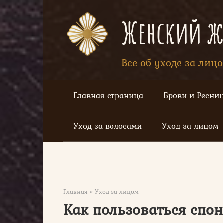
Перейти
к
Женский жу
контенту
Все об уходе за лиц
Главная страница
Брови и Ресни
Уход за волосами
Уход за лицом
Главная
»
Уход за лицом
Как пользоваться спо