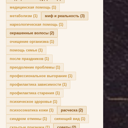
медицинская помощь
(1)
метаболизм
(1)
миф и реальность
(3)
наркологическая помощь
(1)
окрашенные волосы
(2)
очищение организма
(1)
помощь семье
(1)
после праздников
(1)
преодоление проблемы
(1)
профессиональное выгорание
(1)
профилактика зависимости
(1)
профилактика старения
(1)
психическое здоровье
(1)
психосоматика кожи
(1)
расческа
(2)
синдром отмены
(1)
сияющий вид
(1)
скрытые признаки
(1)
советы
(2)