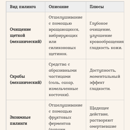
Вид пилинга
Описание
Плюсы
Отшелушивание
с помощью
Глубокое
Очищение
вращающихся,
очищение,
щеткой
вибрирующих
улучшение
(механический)
или
кровообращения,
силиконовых
гладкость кожи.
щетинок.
Средства с
абразивными
Доступность,
Скрабы
частицами
моментальный
(механический)
(соль, сахар,
эффект
измельченные
гладкости.
косточки).
Отшелушивание
Щадящее
с помощью
действие,
Энзимные
фруктовых
растворяют
пилинги
ферментов
омертвевшие
(папаин,