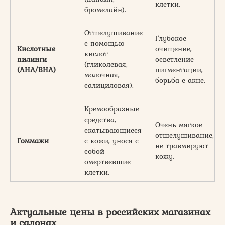
клетки.
бромелайн).
Отшелушивание
Глубокое
с помощью
Кислотные
очищение,
кислот
пилинги
осветление
(гликолевая,
(AHA/BHA)
пигментации,
молочная,
борьба с акне.
салициловая).
Кремообразные
средства,
Очень мягкое
скатывающиеся
отшелушивание,
Гоммажи
с кожи, унося с
не травмируют
собой
кожу.
омертвевшие
клетки.
Актуальные цены в российских магазинах
и салонах