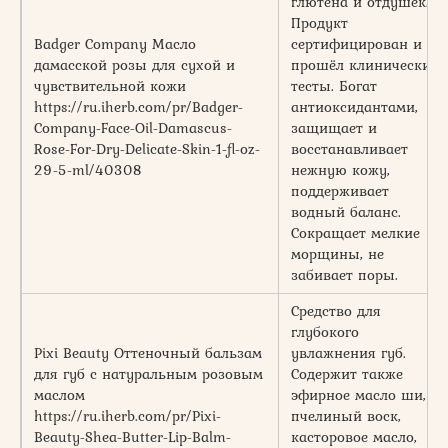
глютена и отдушек.
Продукт
Badger Company Масло
сертифицирован и
дамасской розы для сухой и
прошёл клинические
чувствительной кожи
тесты. Богат
https://ru.iherb.com/pr/Badger-
антиоксидантами,
Company-Face-Oil-Damascus-
защищает и
Rose-For-Dry-Delicate-Skin-1-fl-oz-
восстанавливает
29-5-ml/40308
нежную кожу,
поддерживает
водный баланс.
Сокращает мелкие
морщины, не
забивает поры.
Средство для
глубокого
Pixi Beauty Оттеночный бальзам
увлажнения губ.
для губ с натуральным розовым
Содержит также
маслом
эфирное масло ши,
https://ru.iherb.com/pr/Pixi-
пчелиный воск,
Beauty-Shea-Butter-Lip-Balm-
касторовое масло,