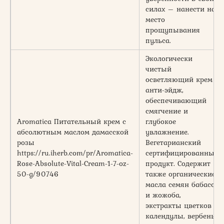
силах – нанести на
место
прощупывания
пульса.
Экологически
чистый
осветляющий крем
анти-эйдж,
обеспечивающий
смягчение и
Aromatica Питательный крем с
глубокое
абсолютным маслом дамасской
увлажнение.
розы
Вегетарианский
https://ru.iherb.com/pr/Aromatica-
сертифицированный
Rose-Absolute-Vital-Cream-1-7-oz-
продукт. Содержит
50-g/90746
также органические
масла семян бабассу
и жожоба,
экстракты цветков
календулы, вербены,