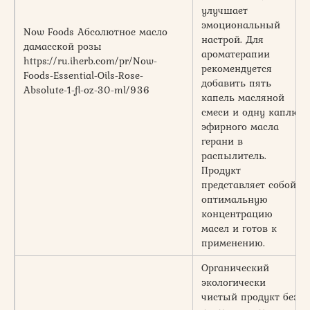
улучшает
эмоциональный
Now Foods Абсолютное масло
настрой. Для
дамасской розы
ароматерапии
https://ru.iherb.com/pr/Now-
рекомендуется
Foods-Essential-Oils-Rose-
добавить пять
Absolute-1-fl-oz-30-ml/936
капель масляной
смеси и одну каплю
эфирного масла
герани в
распылитель.
Продукт
представляет собой
оптимальную
концентрацию
масел и готов к
применению.
Органический
экологически
чистый продукт без