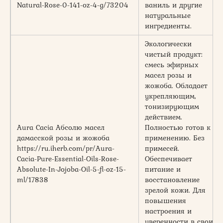
Natural-Rose-0-141-oz-4-g/73204
ваниль и другие
натуральные
ингредиенты.
Экологически
чистый продукт:
смесь эфирных
масел розы и
жожоба. Обладает
укрепляющим,
тонизирующим
действием.
Aura Cacia Абсолю масел
Полностью готов к
дамасской розы и жожоба
применению. Без
https://ru.iherb.com/pr/Aura-
примесей.
Cacia-Pure-Essential-Oils-Rose-
Обеспечивает
Absolute-In-Jojoba-Oil-5-fl-oz-15-
питание и
ml/17838
восстановление
зрелой кожи. Для
повышения
настроения и
уверенности в своих