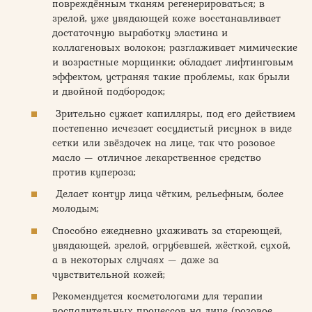
повреждённым тканям регенерироваться; в
зрелой, уже увядающей коже восстанавливает
достаточную выработку эластина и
коллагеновых волокон; разглаживает мимические
и возрастные морщинки; обладает лифтинговым
эффектом, устраняя такие проблемы, как брыли
и двойной подбородок;
Зрительно сужает капилляры, под его действием
постепенно исчезает сосудистый рисунок в виде
сетки или звёздочек на лице, так что розовое
масло — отличное лекарственное средство
против купероза;
Делает контур лица чётким, рельефным, более
молодым;
Способно ежедневно ухаживать за стареющей,
увядающей, зрелой, огрубевшей, жёсткой, сухой,
а в некоторых случаях — даже за
чувствительной кожей;
Рекомендуется косметологами для терапии
воспалительных процессов на лице (розовое