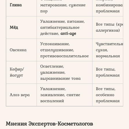
Глина
матирование, сужение
комбинированна
пор
проблемная
Увлажнение, питание,
Все типы (кром
Мёд
антибактериальное
аллергиков)
действие,
anti-age
Успокаивание,
Чувствительная,
Овсянка
отшелушивание,
сухая,
противовоспалительное
нормальная
Осветление,
Кефир/
Все типы,
увлажнение,
йогурт
проблемная
выравнивание тона
Увлажнение,
Все типы,
Алоэ вера
заживление, снятие
особенно
воспалений
проблемная
Мнения Экспертов-Косметологов