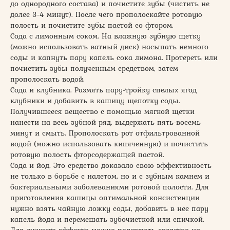
до однородного состава) и почистите зубы (чистить не
долее 3-4 минут). После чего прополоскайте ротовую
полость и почистите зубы пастой со фтором.
Сода с лимонным соком. На влажную зубную щетку
(можно использовать ватный диск) насыпать немного
соды и капнуть пару капель сока лимона. Протереть или
почистить зубы полученным средством, затем
прополоскать водой.
Сода и клубника. Размять пару-тройку спелых ягод
клубники и добавить в кашицу щепотку соды.
Получившееся вещество с помощью мягкой щетки
нанести на весь зубной ряд, выдержать пять-восемь
минут и смыть. Прополоскать рот отфильтрованной
водой (можно использовать кипяченную) и почистить
ротовую полость фторсодержащей пастой.
Сода и йод. Это средство доказало свою эффективность
не только в борьбе с налетом, но и с зубным камнем и
бактериальными заболеваниями ротовой полости. Для
приготовления кашицы оптимальной консистенции
нужно взять чайную ложку соды, добавить в нее пару
капель йода и перемешать зубочисткой или спичкой.