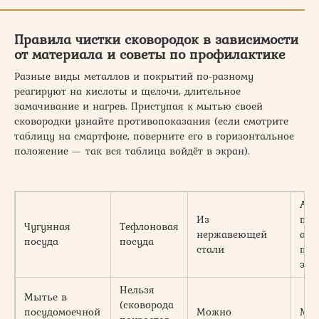
Правила чистки сковородок в зависимости
от материала и советы по профилактике
Разные виды металлов и покрытий по-разному
реагируют на кислоты и щелочи, длительное
замачивание и нагрев. Приступая к мытью своей
сковородки узнайте противопоказания (если смотрите
таблицу на смартфоне, поверните его в горизонтальное
положение — так вся таблица войдёт в экран).
Алю
Из
пос
Чугунная
Тефлоновая
нержавеющей
ант
посуда
посуда
стали
пок
эма
Нельзя
Мытье в
(сковорода
посудомоечной
Можно
Мо