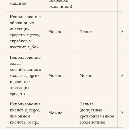
покроется
машине
ржавчиной)
Использование
абразивных
чистящих
Можно
Нельзя
Мо
средств, щеток,
скребков и
жестких губок
Использование
соды,
хозяйственного
мыла и других
Можно
Можно
Мо
щелочных
чистящих
средств
Использование
Нельзя
кислот (уксуса,
(допустимо
Можно
Мо
лимонной
кратковременное
кислоты и пр.)
воздействие)