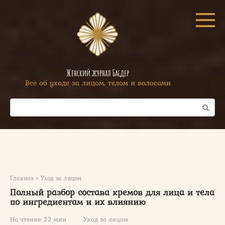
Перейти
к
контенту
Женский журнал Басдер
Все об уходе за лицом, телом и волосами
Поиск:
Главная
»
Уход за лицом
Полный разбор состава кремов для лица и тела
по ингредиентам и их влиянию
На чтение:
22 мин
Уход за лицом