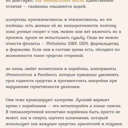
но действуют,
как минеральные масла
. Единственное
отличие – силиконы смываются водой;
аллергены пропиленгликоль и этиленгликоль, но это
полбеды: есть данные об их канцерогенности, поэтому
пока ученые спорят о том, можно или нет включать их в
прописи, лучше не испытывать судьбу. Сюда же можно
отнести фталаты – Phthalates (DBP, DEP), формальдегид
и формалин. Если они в составе крема есть, обходите по
возможности такое средство стороной;
не очень любят косметологи и парабены, консерванты
(Preservatives и Parabens), которые призваны увеличить
срок годности средства и противостоять микробам при
нарушении герметичности упаковки.
Они тоже провоцируют аллергию. Лучший вариант
крема с парабенами – это метилпарабен в конце списка.
В гипоаллергенной косметике парабенов быть просто не
может, как и спирта, ацетата аллюминия, который
используют как вяжущее средство, красителей и отдушек