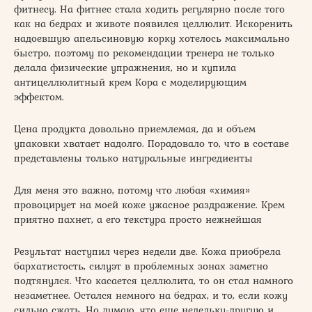
фитнесу. На фитнес стала ходить регулярно после того
как на бедрах и животе появился целлюлит. Искоренить
надоевшую апельсиновую корку хотелось максимально
быстро, поэтому по рекомендации тренера не только
делала физические упражнения, но и купила
антицеллюлитный крем Кора с моделирующим
эффектом.
Цена продукта довольно приемлемая, да и объем
упаковки хватает надолго. Порадовало то, что в составе
представлены только натуральные ингредиенты
Для меня это важно, потому что любая «химия»
провоцирует на моей коже ужасное раздражение. Крем
приятно пахнет, а его текстура просто нежнейшая
Результат наступил через недели две. Кожа приобрела
бархатистость, силуэт в проблемных зонах заметно
подтянулся. Что касается целлюлита, то он стал намного
незаметнее. Остался немного на бедрах, и то, если кожу
сильно сжать. Но думаю, что еще недельку-другую и