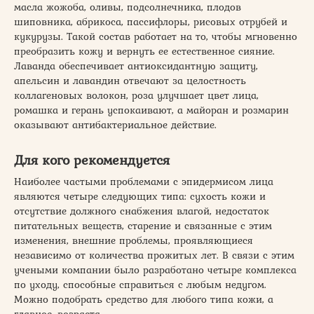
масла жожоба, оливы, подсолнечника, плодов
шиповника, абрикоса, пассифлоры, рисовых отрубей и
кукурузы. Такой состав работает на то, чтобы мгновенно
преобразить кожу и вернуть ее естественное сияние.
Лаванда обеспечивает антиоксидантную защиту,
апельсин и лавандин отвечают за целостность
коллагеновых волокон, роза улучшает цвет лица,
ромашка и герань успокаивают, а майоран и розмарин
оказывают антибактериальное действие.
Для кого рекомендуется
Наиболее частыми проблемами с эпидермисом лица
являются четыре следующих типа: сухость кожи и
отсутствие должного снабжения влагой, недостаток
питательных веществ, старение и связанные с этим
изменения, внешние проблемы, проявляющиеся
независимо от количества прожитых лет. В связи с этим
учеными компании было разработано четыре комплекса
по уходу, способные справиться с любым недугом.
Можно подобрать средство для любого типа кожи, а
главное, возраста.