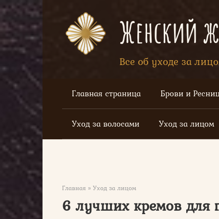
Перейти
к
Женский жу
контенту
Все об уходе за лиц
Главная страница
Брови и Ресни
Уход за волосами
Уход за лицом
Главная
»
Уход за лицом
6 лучших кремов для 