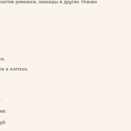
страктов ромашки, лаванды и других. Основа
а;
н в клетках.
.
ия.
уб.