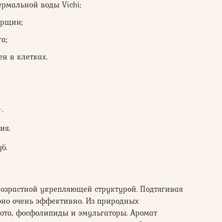
ермальной воды Vichi;
орщин;
а;
н в клетках.
.
ия.
б.
возрастной укрепляющей структурой. Подтягивая
оно очень эффективно. Из природных
лота, фосфолипиды и эмульгаторы. Аромат