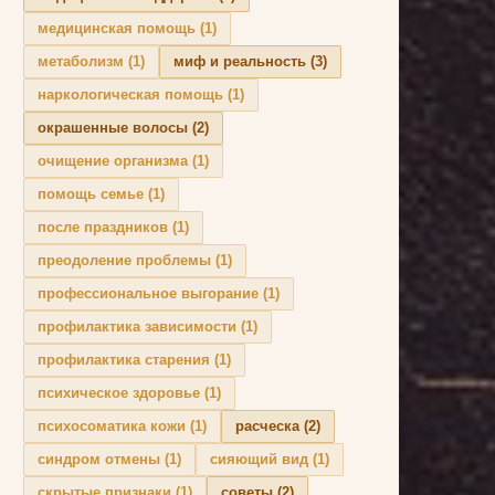
медицинская помощь
(1)
метаболизм
(1)
миф и реальность
(3)
наркологическая помощь
(1)
окрашенные волосы
(2)
очищение организма
(1)
помощь семье
(1)
после праздников
(1)
преодоление проблемы
(1)
профессиональное выгорание
(1)
профилактика зависимости
(1)
профилактика старения
(1)
психическое здоровье
(1)
психосоматика кожи
(1)
расческа
(2)
синдром отмены
(1)
сияющий вид
(1)
скрытые признаки
(1)
советы
(2)