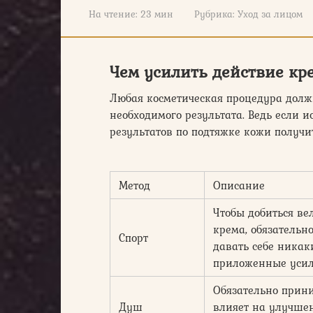
На чтение:
23 мин
Рубрика:
Уход за лицом
Чем усилить действие кр
Любая косметическая процедура долж
необходимого результата. Ведь если и
результатов по подтяжке кожи получит
Метод
Описание
Чтобы добиться ве
крема, обязательн
Спорт
давать себе никак
приложенные усил
Обязательно прин
Душ
влияет на улучше