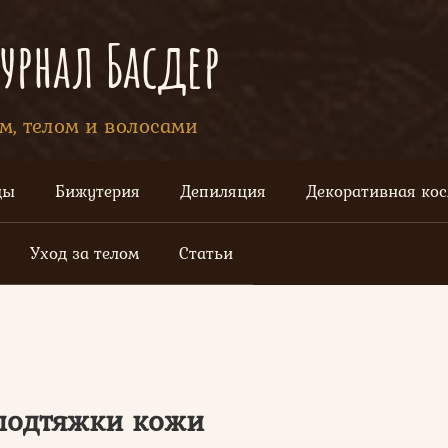
рнал Басдер
ом, телом и волосами
цы
Бижутерия
Депиляция
Декоративная ко
Уход за телом
Статьи
подтяжки кожи