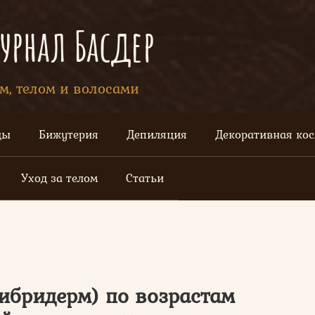
рнал Басдер
ом, телом и волосами
цы
Бижутерия
Депиляция
Декоративная ко
Уход за телом
Статьи
либридерм) по возрастам