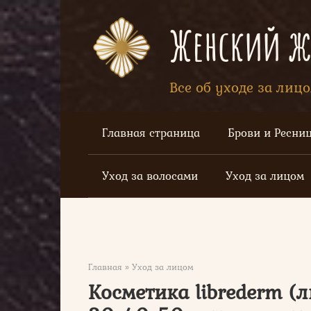
Перейти
к
Женский жу
контенту
Все об уходе за лиц
Главная страница
Брови и Ресни
Уход за волосами
Уход за лицом
Главная
»
Уход за лицом
Косметика librederm (