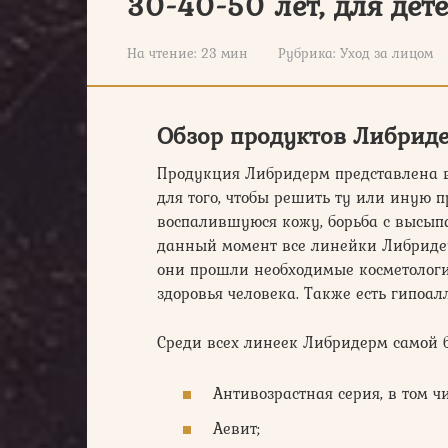
30-40-50 лет, для дет
На чтение:
23 мин
Рубрика:
Уход за лицом
Обзор продуктов Либрид
Продукция Либридерм представлена в 
для того, чтобы решить ту или иную 
воспалившуюся кожу, борьба с высып
данный момент все линейки Либридер
они прошли необходимые косметологи
здоровья человека. Также есть гипоа
Среди всех линеек Либридерм самой 
Антивозрастная серия, в том чи
Аевит;