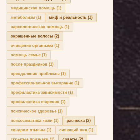
медицинская помощь
(1)
метаболизм
(1)
миф и реальность
(3)
наркологическая помощь
(1)
окрашенные волосы
(2)
очищение организма
(1)
помощь семье
(1)
после праздников
(1)
преодоление проблемы
(1)
профессиональное выгорание
(1)
профилактика зависимости
(1)
профилактика старения
(1)
психическое здоровье
(1)
психосоматика кожи
(1)
расческа
(2)
синдром отмены
(1)
сияющий вид
(1)
скрытые признаки
(1)
советы
(2)