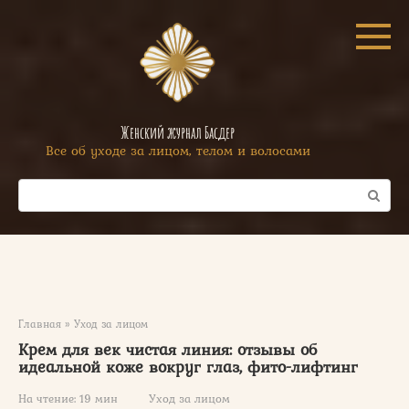
Перейти
к
контенту
Женский журнал Басдер
Все об уходе за лицом, телом и волосами
Поиск:
Главная
»
Уход за лицом
Крем для век чистая линия: отзывы об
идеальной коже вокруг глаз, фито-лифтинг
На чтение:
19 мин
Уход за лицом