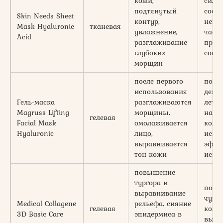
кожи,
силь
подтянутый
соста
Skin Needs Sheet
контур,
некот
Mask Hyaluronic
тканевая
увлажнение,
часть
Acid
разглаживание
прод
глубоких
соста
морщин
после первого
подо
использования
деву
Гель-маска
разглаживаются
лет, 
Magruss Lifting
морщины,
на вс
гелевая
Facial Mask
омолаживается
кожи
Hyaluronic
лицо,
искл
выравнивается
эффек
тон кожи
испо
повышение
тургора и
подх
выравнивание
чувс
Medical Collagene
рельефа, сияние
гелевая
коже,
3D Basic Care
эпидермиса в
выра