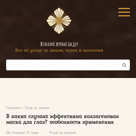
Перейти
к
контенту
Женский журнал Басдер
Все об уходе за лицом, телом и волосами
Поиск:
Главная
»
Уход за лицом
В каких случаях эффективна коллагеновая
маска для глаз? особенности применения
На чтение:
17 мин
Уход за лицом