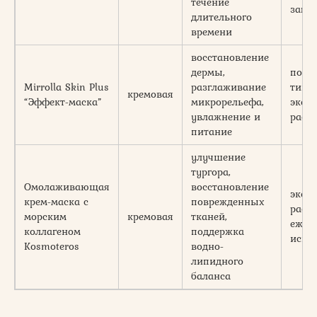
течение
запа
длительного
времени
восстановление
дермы,
подо
Mirrolla Skin Plus
разглаживание
типа
кремовая
“Эффект-маска”
микрорельефа,
экон
увлажнение и
расх
питание
улучшение
тургора,
Омолаживающая
восстановление
экон
крем-маска с
поврежденных
расхо
морским
кремовая
тканей,
ежед
коллагеном
поддержка
испо
Kosmoteros
водно-
липидного
баланса