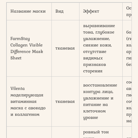
Особ
Название маски
Вид
Эффект
прод
выравнивание
тона, глубокое
бога
FarmStay
увлажнение,
(гиал
Collagen Visible
сияние кожи,
колла
тканевая
Difference Mask
отсутствие
аргин
Sheet
видимых
гипоа
признаков
безо
старения
сост
восстановление
Vilenta
авока
контура лица,
моделирующая
гиал
увлажнение и
витаминная
тканевая
соче
питание на
маска с авокадо
колла
клеточном
и коллагеном
прия
уровне
на к
ровный тон